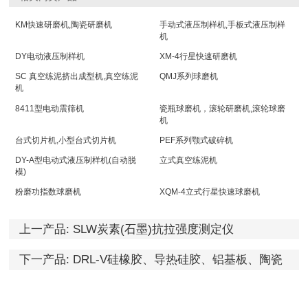
KM快速研磨机,陶瓷研磨机
手动式液压制样机,手板式液压制样
机
DY电动液压制样机
XM-4行星快速研磨机
SC 真空练泥挤出成型机,真空练泥
QMJ系列球磨机
机
8411型电动震筛机
瓷瓶球磨机，滚轮研磨机,滚轮球磨
机
台式切片机,小型台式切片机
PEF系列颚式破碎机
DY-A型电动式液压制样机(自动脱
立式真空练泥机
模)
粉磨功指数球磨机
XQM-4立式行星快速球磨机
上一产品:
SLW炭素(石墨)抗拉强度测定仪
下一产品:
DRL-V硅橡胶、导热硅胶、铝基板、陶瓷
基板导热系数测定仪(热阻仪)