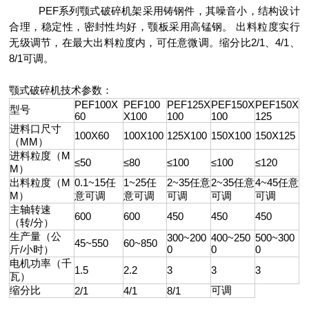
PEF系列颚式破碎机架采用铸钢件，其噪音小，结构设计
合理，稳定性，密封性均好，颚板采用高锰钢。 出料粒度实行
无级调节，在最大出料粒度内，可任意微调。缩分比2/1、4/1、
8/1可调。
颚式破碎机技术参数：
PEF100X
PEF100
PEF125X
PEF150X
PEF150X
型号
60
X100
100
100
125
进料口尺寸
100X60
100X100
125X100
150X100
150X125
（MM）
进料粒度（M
≤50
≤80
≤100
≤100
≤120
M）
出料粒度（M
0.1~15任
1~25任
2~35任意
2~35任意
4~45任意
M）
意可调
意可调
可调
可调
可调
主轴转速
600
600
450
450
450
（转/分）
生产量（公
300~200
400~250
500~300
45~550
60~850
斤/小时）
0
0
0
电机功率（千
1.5
2.2
3
3
3
瓦）
缩分比
可调
2/1
4/1
8/1