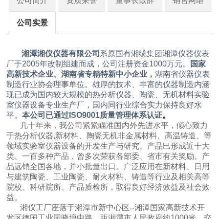
公司简介
资质荣誉
董事长致辞
销售网络
公司实景
湘潭湘仪仪器有限公司
系原国有湘缆集团湘潭仪器仪表
厂于2005年改制组建而成，公司注册资金1000万元。
国家
高新技术企业、湖南省专精特新中小企业，
湖南省仪器仪表
制造行业协会理事单位。雄厚的技术、丰富的仪器制造内涵
现已成为国内较大规模的热分析仪器、陶瓷、无机材料实验
室仪器设备专业生产厂，国内同行业综合实力保持良好水
平。
本公司已通过ISO9001质量管理体系认证
。
几十年来，我公司紧紧瞄准国内外先进水平，倾心致力
于热分析仪器,新材料、陶瓷无机非金属材料、高温铸造、等
领域实验室仪器设备的开发生产与研究。产品巳形成近十大
类、一百多种产品，曾多次荣获各部委、省市有关奖励。产
品远销全国各地，并小批量出口。广泛应用在新材料、日用
与建筑陶瓷、工业陶瓷、耐火材料、铸造等行业及相关高等
院校、科研院所、产品质检所，取得良好经济效益及社会效
益。
湘仪工厂座落于湘潭市新中心区--湘潭国家高新技术开
发区德国工业园晓塘中路，距湘潭市人民政府约1000米，交