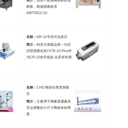
简介：
适用于检测陶瓷砖的湿
膨胀，根据国家标准
GB/T3810.10-
2016/ISO10545-10:1995《
陶瓷砖-湿膨胀的测定 》设计
制造。
名称：
NR-10手持式色差仪
简介：
柯尼卡美能达新一代经
济型便携色差计CR-10 Plus作
为CR-10的升级款,在原有轻便
灵活、便于携带的基础上，更
实现了与电脑的连接，可进一
步扩展数据管理的范围, 满足
了质检人员频繁快速的现场测
名称：
CHD 陶瓷砖厚度测量
量并给出即时结果，帮助企业
仪
实现高效的供应商与产品的质
量控制。
简介：
主要用于测量普通量具
无法测量的大尺寸陶瓷砖的厚
度。