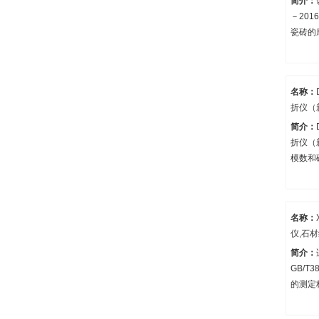
简介：
－20
瓷砖的
名称：
折仪（
简介：
折仪（
模数和
用于测
用陶瓷
折强度
名称：
仪,石
简介：
GB/T3
的测定
部门中
制品的