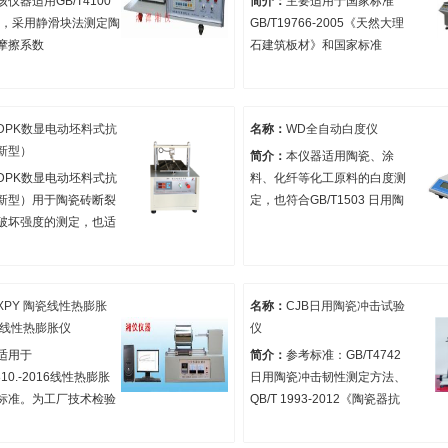
该仪器适用GB/T4100
简介：
主要适用于国家标准
16，采用静滑块法测定陶
GB/T19766-2005《天然大理
摩擦系数
石建筑板材》和国家标准
GB/T9966.1-2001《天然饰面
石材试验方法第4部份：耐磨
试验方法》以及美国标准
DPK数显电动坯料式抗
名称：
WD全自动白度仪
ASTMC241-90“Standard Test
新型）
Method for Abrasion
简介：
本仪器适用陶瓷、涂
Resistance of Stone
DPK数显电动坯料式抗
料、化纤等化工原料的白度测
Subjected to Foot Traffic”, 符
新型）用于陶瓷砖断裂
定，也符合GB/T1503 日用陶
合上述标准中对天然花岗岩、
破坏强度的测定，也适
瓷的白度测定
天然大理石、石灰石、砂岩、
量工程陶瓷、电瓷、日
板石和其他建筑装饰材料（如
、陶管、砖瓦制品的抗
人造石、微晶玻璃等）进行耐
，抗压强度之用。
XPY 陶瓷线性热膨胀
名称：
CJB日用陶瓷冲击试验
磨性或耐磨度试验方法的规定
材线性热膨胀仪
仪
要求。
适用于
简介：
参考标准：GB/T4742
810.-2016线性热膨胀
日用陶瓷冲击韧性测定方法、
标准。为工厂技术检验
QB/T 1993-2012《陶瓷器抗
间检测陶瓷及耐火材料
冲击试验方法》以及美标
质量和科研教学单位提
ASTM C 368陶瓷器抗冲击实