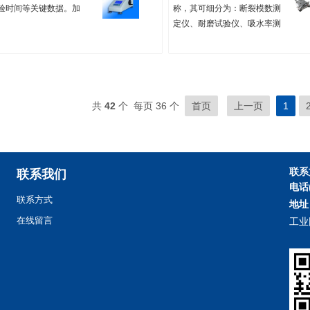
验时间等关键数据。加
称，其可细分为：断裂模数测
精度的数据编码器，无
定仪、耐磨试验仪、吸水率测
输入对角线长度便可直
定仪、边直度综合测定仪等。
出产品的硬度。随机自
每一种仪器均为专业测定陶瓷
型打印机可以方便的记
产品的相关参数与性能而设计
果。HVS-1000 数显
制作，符合相关标准要求。
度计是中高端硬度计之
共
42
个 每页 36 个
首页
上一页
1
本机型是光机电一体化
技术产品，该机器造型
具有良好的可靠性，可
和直观性，是采用精密
联系
联系我们
术和光电技术的新型显
电话
和努普硬度测试仪器。
联系方式
地址
用计算机软件编程，光
在线留言
工业
系统。能调节测量光源
，能选择保荷时间。