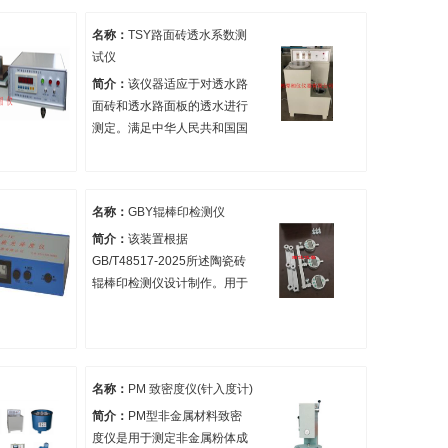
名称：
TSY路面砖透水系数测
试仪
简介：
该仪器适应于对透水路
面砖和透水路面板的透水进行
测定。满足中华人民共和国国
家标准GB/T25993-2010《透
水砖附录：透水路面砖和透水
路面板透水系数测试方法》，
名称：
GBY辊棒印检测仪
也满足标准JC/T 945-
2005《透水砖-透水系数测试
简介：
该装置根据
方法》的要求。该仪器用于测
GB/T48517-2025所述陶瓷砖
定园柱形试样的透水系数，其
辊棒印检测仪设计制作。用于
原理：在一定水压作用下，试
测量陶瓷砖边缘300mm范围内
样渗透通过液体的能力。
的波谷深度。
名称：
PM 致密度仪(针入度计)
简介：
PM型非金属材料致密
度仪是用于测定非金属粉体成