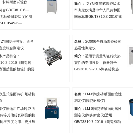
）材料耐磨试验仪
于测量工程陶瓷、电
化点等情况并得知各种情况发
简介：
TXY型数显式陶瓷吸水
用陶瓷、陶管、砖瓦制
生时的相应温度。
符合GB/T3810.6—
率测定仪满足中华人民共和国
折强度、抗压强度、弹
6《无釉砖耐磨深度的测
国家标准GB/T3810.3-2016“建
测试之用。更换夹具还
SO10545-6—
筑卫生陶瓷吸水率测定方法”也
于测定耐破性能等参
5《无釉砖耐深度磨损试验
满足GB3299-2011“日用陶瓷
B/T12988-2009《无
吸水率测定方法”的测定条件。
TZY陶瓷平整度、直角
名称：
SQ006全自动陶瓷砖抗
材料耐磨试验方法》对
直度综合测定仪
热震性测定仪
器的要求。
本产品符合：
简介：
适用于测量陶瓷砖抗热
810.2-2016《陶瓷砖－
震性的专用设备，仪器符合
表面质量的检验》的要
GB/3810.9-2016陶瓷砖抗热
是陶瓷砖生产厂家和质
震性测定的要求，根据陶瓷砖
部门理想的检测仪器。
吸水率大小，可采用浸入法与
非浸入法的试验方式。
数显式路面砖/广场砖抗
名称：
LM-8陶瓷砖釉面耐磨性
仪
测定仪(陶瓷耐磨仪)
本仪器适用广场砖,路面
简介：
LM-8陶瓷砖釉面耐磨性
态砖等其他砖瓦制品的抗
测定仪(陶瓷耐磨仪)适用
,抗压强度之用。更换压
GB/T3810.7-2016《陶瓷有釉
一机多用。
砖表面耐磨性测定》标准，可