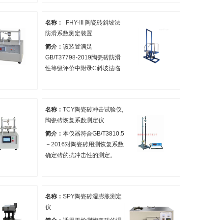
砖釉面上，使磨料在釉面上研
磨，目测比较被磨试样釉面的
名称：
FHY-III 陶瓷砖斜坡法
差别分类。
防滑系数测定装置
简介：
该装置满足
GB/T37798-2019陶瓷砖防滑
性等级评价中附录C斜坡法临
界试验方法中对陶瓷防滑系数
的检测要求。
名称：
TCY陶瓷砖冲击试验仪,
陶瓷砖恢复系数测定仪
简介：
本仪器符合GB/T3810.5
－2016对陶瓷砖用测恢复系数
确定砖的抗冲击性的测定。
名称：
SPY陶瓷砖湿膨胀测定
仪