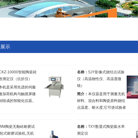
品展示
CKZ-10000智能陶瓷砖
名称：
SJY影像式烧结点试验
数测定仪（抗折仪）
仪（高温物性仪、高温显微
镜）
本机是采用先进的伺服
速加荷机构与触摸屏微
简介：
本仪器是用于测量无机
制组成的智能化仪器。
材料、混合料和陶瓷原料烧结
动计算、多组数据储存
点温度、耐火度,它可使试验者
等功能。满足
在镜屏上清晰地看到试样在高
10.4-2016/ISO10545-
温情况下，材料试样的体积收
WM陶瓷无釉砖耐磨试
名称：
TXY数显式陶瓷吸水率
14《陶瓷砖试验方法-断
缩、膨胀纯化及完全球化,烧
钢轮式耐磨试验机,无机
测定仪
和破坏强度的测定》，
结,软化点,球状点,半球状点,熔