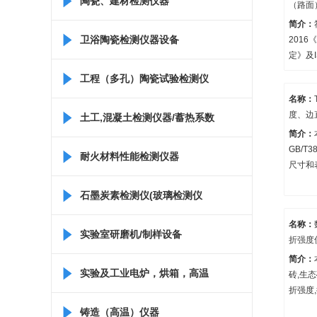
陶瓷、建材检测仪器
（路面
也适用
瓷、日
简介：
品的抗
卫浴陶瓷检测仪器设备
201
性模量
定》及I
可以用
199
工程（多孔）陶瓷试验检测仪
数。
方法》,G
名称：
机地面
度、边
器
土工,混凝土检测仪器/蓄热系数
试验仪
简介：
GB/T3
仪/比热容测定仪
耐火材料性能检测仪器
尺寸和
求。它
石墨炭素检测仪(玻璃检测仪
量检测
名称：
器)
实验室研磨机/制样设备
折强度
简介：
实验及工业电炉，烘箱，高温
砖,生
折强度
具实现
箱
铸造（高温）仪器