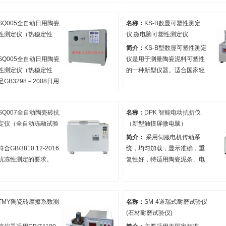
同时作8个样品的耐磨试验。
SQ005全自动日用陶瓷
名称：
KS-B数显可塑性测定
性测定仪（热稳定性
仪,微电脑可塑性测定仪
简介：
KS-B型数显可塑性测定
SQ005全自动日用陶瓷
仪是用于测量陶瓷泥料可塑性
性测定仪（热稳定性
的一种新型仪器。适合国家轻
GB3298－2008日用
工行业标准QB/T1322-
热震性测定方法试验对
2010（陶瓷泥料可塑指数测定
要求；也可用于玻璃及
方法）。
SQ007全自动陶瓷砖抗
名称：
DPK 智能电动抗折仪
酸制品抗热震性,热稳定
定仪（全自动冻融试验
（新型触摸屏微电脑）
。
简介：
采用伺服电机传动系
符合GB/3810.12-2016
统，均匀加载，显示准确，重
抗冻性测定的要求。
复性好，特适用陶瓷泥条、电
瓷及其他材料的抗折、抗压强
度的准确测量。带新型触摸屏
微电脑。
TMY陶瓷砖摩擦系数测
名称：
SM-4道瑞式耐磨试验仪
(石材耐磨试验仪)