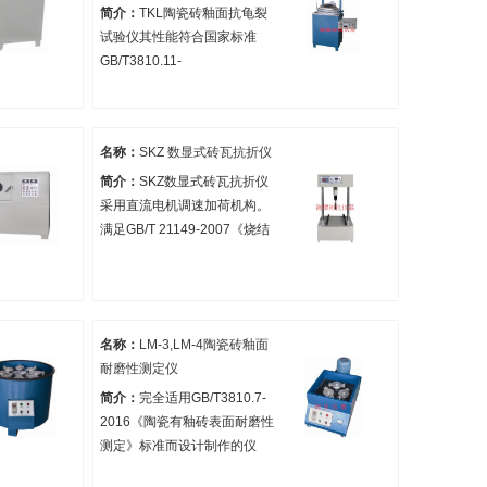
准，实现一机多用。
简介：
TKL陶瓷砖釉面抗龟裂
试验仪其性能符合国家标准
GB/T3810.11-
2016/ISO10545-11:1994《陶
瓷砖釉面抗龟裂试验方法》对
试验设备的要求，也适用轻工
名称：
SKZ 数显式砖瓦抗折仪
行标QB/T4253-2011日用陶瓷
抗釉裂测定方法。
简介：
SKZ数显式砖瓦抗折仪
采用直流电机调速加荷机构。
满足GB/T 21149-2007《烧结
瓦》试验标准。
名称：
LM-3,LM-4陶瓷砖釉面
耐磨性测定仪
简介：
完全适用GB/T3810.7-
2016《陶瓷有釉砖表面耐磨性
测定》标准而设计制作的仪
器。将一定量的磨料置于陶瓷