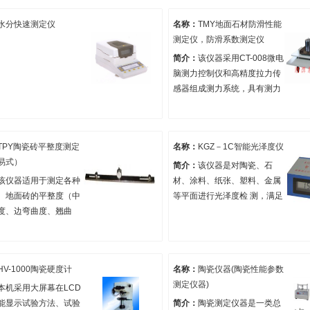
手段。
验方法。
水分快速测定仪
名称：
TMY地面石材防滑性能
测定仪，防滑系数测定仪
简介：
该仪器采用CT-008微电
脑测力控制仪和高精度拉力传
感器组成测力系统，具有测力
精度高，性能稳定，自动显示
测试结果，可循环显示拉力和
防滑系数值等特点。符合
TPY陶瓷砖平整度测定
名称：
KGZ－1C智能光泽度仪
JC/T1050-2007地面石材防滑
易式）
性能等级划分及试验方法的要
简介：
该仪器是对陶瓷、石
求，是地面石材防滑系数测定
该仪器适用于测定各种
材、涂料、纸张、塑料、金属
的理想设备。
、地面砖的平整度（中
等平面进行光泽度检 测，满足
度、边弯曲度、翘曲
GB/T3891建筑饰面材料镜向
标。
光泽度测定方法。
HV-1000陶瓷硬度计
名称：
陶瓷仪器(陶瓷性能参数
测定仪器)
本机采用大屏幕在LCD
能显示试验方法、试验
简介：
陶瓷测定仪器是一类总