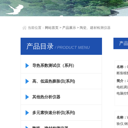
当前位置：
网站首页
>
产品展示
> 陶瓷、建材检测仪器
产
产品目录
/ PRODUCT MENU
导热系数测试仪（系列）
名称：
断裂模
简介：
高、低温热膨胀仪(系列)
电机调
电脑控
其他热分析仪器
具有自
与输出
GB/T38
多元素快速分析仪(系列)
名称：
4:20
验仪,
裂模数