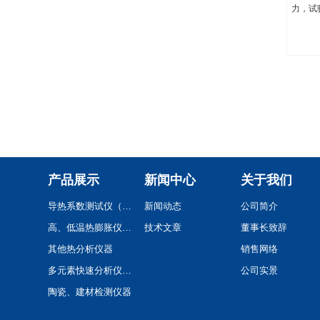
力，试
上配备
需人工
接测量
带的微
录测量结
显微硬
代表。
的高新
新颖，
操作性
产品展示
新闻中心
关于我们
机械技
微维氏
导热系数测试仪（系列）
新闻动态
公司简介
该机采
高、低温热膨胀仪(系列)
技术文章
董事长致辞
学测量
的强弱
其他热分析仪器
销售网络
多元素快速分析仪(系列)
公司实景
陶瓷、建材检测仪器
卫浴陶瓷检测仪器设备