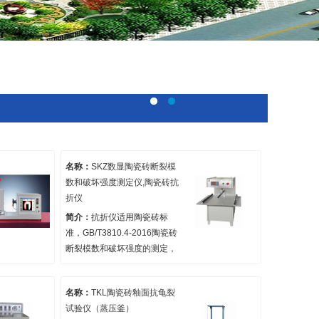
名称：
SKZ数显陶瓷砖断裂模
数和破坏强度测定仪,陶瓷砖抗
折仪
简介：
抗折仪适用陶瓷砖标
准，GB/T3810.4-2016陶瓷砖
断裂模数和破坏强度的测定，
也适用于测量工程陶瓷、电
瓷、日用陶瓷、陶管、砖瓦制
名称：
TKL陶瓷砖釉面抗龟裂
品的抗折强度,抗压强度之用。
试验仪（蒸压釜）
更换压具该仪器还适用下列标