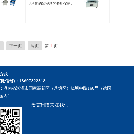
型坯体的致密度的专用仪器。
PM型致密度仪由机体、加卸
负荷机构、压头、试样支承工
作台及其降机构、压痕深度测
量装置等部分组成。压头包括
多种规格的针状压头，均为不
锈钢制成。 一般非金属材料坯
2
下一页
尾页
第
1
页
体的硬度都比较低，因此试验
所用的试验力均比较小。
方式
(微信号)：
13607322318
：
湖南省湘潭市国家高新区（岳塘区）晓塘中路168号（德国
园内）
微信扫描关注我们：