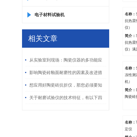
名称：
电子材料试验机
抗热震
仪）
简介：
相关文章
抗热震
仪）满足
/ RELATED ARTICLES
陶瓷器
从实验室到现场：陶瓷仪器的多功能应
仪器的
名称：
其它硅
用
影响陶瓷砖釉面耐磨性的因素及改进措
冻性测
性测试
机）
施
想应用好陶瓷砖抗折仪，那您必须要知
简介：
陶瓷砖
道它的行业标准
关于耐磨试验仪的技术特征，有以下四
点
名称：
定仪