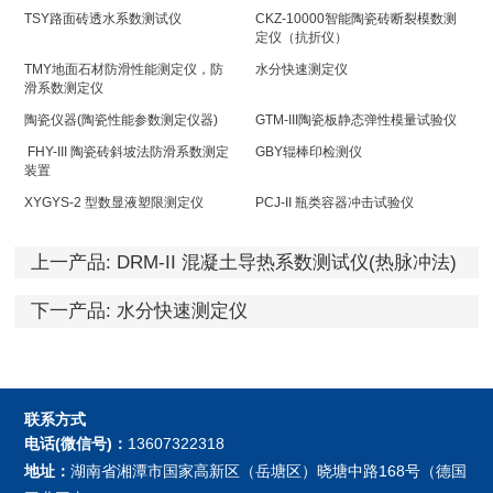
TSY路面砖透水系数测试仪
CKZ-10000智能陶瓷砖断裂模数测
定仪（抗折仪）
TMY地面石材防滑性能测定仪，防
水分快速测定仪
滑系数测定仪
陶瓷仪器(陶瓷性能参数测定仪器)
GTM-III陶瓷板静态弹性模量试验仪
FHY-III 陶瓷砖斜坡法防滑系数测定
GBY辊棒印检测仪
装置
XYGYS-2 型数显液塑限测定仪
PCJ-II 瓶类容器冲击试验仪
上一产品:
DRM-II 混凝土导热系数测试仪(热脉冲法)
下一产品:
水分快速测定仪
联系方式
电话(微信号)：
13607322318
地址：
湖南省湘潭市国家高新区（岳塘区）晓塘中路168号（德国