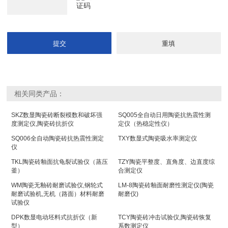
相关同类产品：
SKZ数显陶瓷砖断裂模数和破坏强
SQ005全自动日用陶瓷抗热震性测
度测定仪,陶瓷砖抗折仪
定仪（热稳定性仪）
SQ006全自动陶瓷砖抗热震性测定
TXY数显式陶瓷吸水率测定仪
仪
TKL陶瓷砖釉面抗龟裂试验仪（蒸压
TZY陶瓷平整度、直角度、边直度综
釜）
合测定仪
WM陶瓷无釉砖耐磨试验仪,钢轮式
LM-8陶瓷砖釉面耐磨性测定仪(陶瓷
耐磨试验机,无机（路面）材料耐磨
耐磨仪)
试验仪
DPK数显电动坯料式抗折仪（新
TCY陶瓷砖冲击试验仪,陶瓷砖恢复
型）
系数测定仪