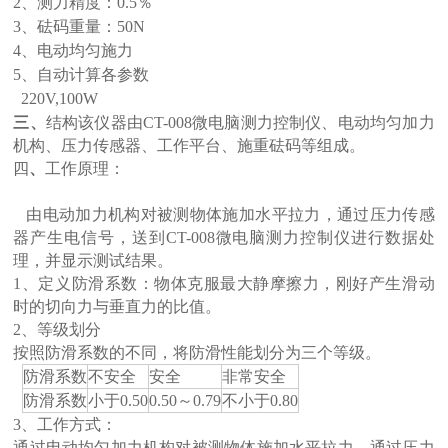
2
、测力精度：0.5％
3
、砝码重量：50N
4
、电动均匀施力
5、自动计算各参数
6
、220V,100W
三、
结构该仪器由CT-008微电脑测力控制仪、电动均匀加力
机构、压力传感器、工作平台、施重砝码等组成。
四
、
工作原理：
由电动加力机构对被测物体施加水平拉力，通过压力传感
器产生电信号，送到CT-008微电脑测力控制仪进行数据处
理，并显示测试结果。
1
、定义防滑系数：物体克服最大静摩擦力，刚好产生滑动
时的切向力与垂直力的比值。
2
、等级划分
按照防滑系数的不同，将防滑性能划分为三个等级。
防滑系数
不安全
安全
非常安全
防滑系数
小于0.50
0.50～0.79
不小于0.80
3、工作方式：
通过电动均匀加力机构对被测物体施加水平拉力，通过压力