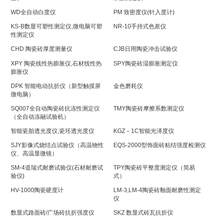
WD全自动白度仪
PM 致密度仪(针入度计)
KS-B数显可塑性测定仪,微电脑可塑
NR-10手持式色差仪
性测定仪
CHD 陶瓷砖厚度测量仪
CJB日用陶瓷冲击试验仪
XPY 陶瓷线性热膨胀仪,石材线性热
SPY陶瓷砖湿膨胀测定仪
膨胀仪
DPK 智能电动抗折仪（新型触摸屏
金色磨耗仪
微电脑）
SQ007全自动陶瓷砖抗冻性测定仪
TMY陶瓷砖摩擦系数测定仪
（全自动冻融试验机）
智能瓷胎透光度仪,瓷坯透光度仪
KGZ－1C智能光泽度仪
SJY影像式烧结点试验仪（高温物性
EQS-2000型饰面砖粘结强度检测仪
仪、高温显微镜）
SM-4道瑞式耐磨试验仪(石材耐磨试
TPY陶瓷砖平整度测定仪（简易
验仪)
式）
HV-1000陶瓷硬度计
LM-3,LM-4陶瓷砖釉面耐磨性测定
仪
数显式路面砖/广场砖抗折强度仪
SKZ 数显式砖瓦抗折仪