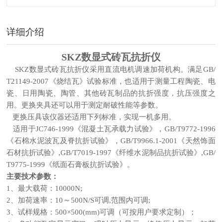
详细介绍
SKZ数显式砖瓦抗折仪
SKZ
数显式砖瓦抗折仪采用直流电机调速加荷机构。满足
GB/
T21149-2007
《烧结瓦》试验标准，也适用于测量工程陶瓷、电
瓷、日用陶瓷、陶管、其他砖瓦制品的抗折强度，抗压强度之
用。更换夹具还可以用于测定耐破性能等参数。
更换压具该仪器还适用下列标准，实现一机多用。
适用于JC746-1999《混凝土瓦承载力试验》，GB/T9772-1996
《石棉水泥波瓦及脊抗折试验》，GB/T9966.1-2001《天然饰面
石材抗折试验》,GB/T7019-1997《纤维水泥制品抗折试验》,GB/
T9775-1999《纸面石膏板抗折试验》。
主要技术参数：
1
、最大载荷：10000N;
～
2、加荷速率：10
500N/S可调,范围内可调;
3、试样规格：500×500(mm)可调（可按用户要求定制）；