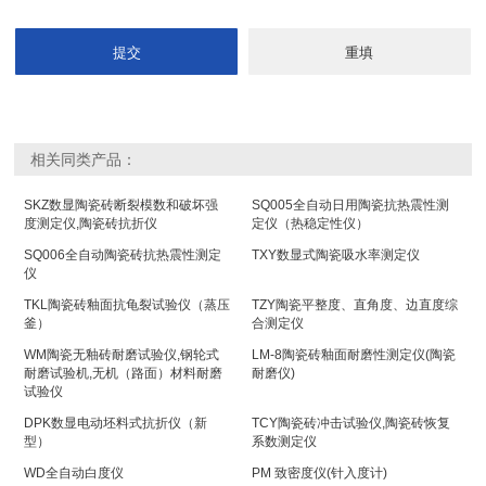
相关同类产品：
SKZ数显陶瓷砖断裂模数和破坏强
SQ005全自动日用陶瓷抗热震性测
度测定仪,陶瓷砖抗折仪
定仪（热稳定性仪）
SQ006全自动陶瓷砖抗热震性测定
TXY数显式陶瓷吸水率测定仪
仪
TKL陶瓷砖釉面抗龟裂试验仪（蒸压
TZY陶瓷平整度、直角度、边直度综
釜）
合测定仪
WM陶瓷无釉砖耐磨试验仪,钢轮式
LM-8陶瓷砖釉面耐磨性测定仪(陶瓷
耐磨试验机,无机（路面）材料耐磨
耐磨仪)
试验仪
DPK数显电动坯料式抗折仪（新
TCY陶瓷砖冲击试验仪,陶瓷砖恢复
型）
系数测定仪
WD全自动白度仪
PM 致密度仪(针入度计)