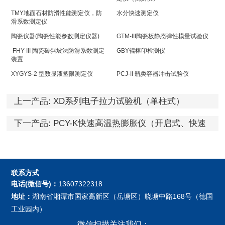
TMY地面石材防滑性能测定仪，防
水分快速测定仪
滑系数测定仪
陶瓷仪器(陶瓷性能参数测定仪器)
GTM-III陶瓷板静态弹性模量试验仪
FHY-III 陶瓷砖斜坡法防滑系数测定
GBY辊棒印检测仪
装置
XYGYS-2 型数显液塑限测定仪
PCJ-II 瓶类容器冲击试验仪
上一产品:
XD系列电子拉力试验机（单柱式）
下一产品:
PCY-K快速高温热膨胀仪（开启式、快速
测试）
联系方式
电话(微信号)：
13607322318
地址：
湖南省湘潭市国家高新区（岳塘区）晓塘中路168号（德国
工业园内）
微信扫描关注我们：