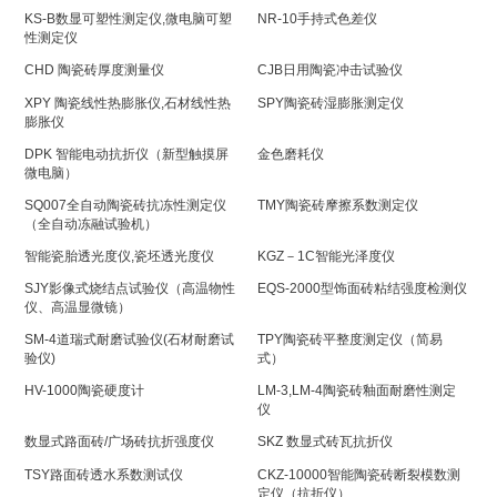
KS-B数显可塑性测定仪,微电脑可塑
NR-10手持式色差仪
性测定仪
CHD 陶瓷砖厚度测量仪
CJB日用陶瓷冲击试验仪
XPY 陶瓷线性热膨胀仪,石材线性热
SPY陶瓷砖湿膨胀测定仪
膨胀仪
DPK 智能电动抗折仪（新型触摸屏
金色磨耗仪
微电脑）
SQ007全自动陶瓷砖抗冻性测定仪
TMY陶瓷砖摩擦系数测定仪
（全自动冻融试验机）
智能瓷胎透光度仪,瓷坯透光度仪
KGZ－1C智能光泽度仪
SJY影像式烧结点试验仪（高温物性
EQS-2000型饰面砖粘结强度检测仪
仪、高温显微镜）
SM-4道瑞式耐磨试验仪(石材耐磨试
TPY陶瓷砖平整度测定仪（简易
验仪)
式）
HV-1000陶瓷硬度计
LM-3,LM-4陶瓷砖釉面耐磨性测定
仪
数显式路面砖/广场砖抗折强度仪
SKZ 数显式砖瓦抗折仪
TSY路面砖透水系数测试仪
CKZ-10000智能陶瓷砖断裂模数测
定仪（抗折仪）