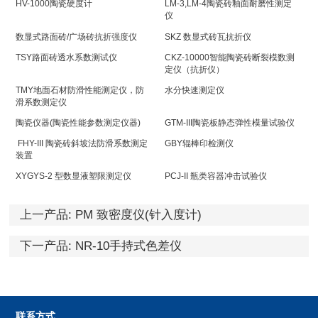
HV-1000陶瓷硬度计
LM-3,LM-4陶瓷砖釉面耐磨性测定
仪
数显式路面砖/广场砖抗折强度仪
SKZ 数显式砖瓦抗折仪
TSY路面砖透水系数测试仪
CKZ-10000智能陶瓷砖断裂模数测
定仪（抗折仪）
TMY地面石材防滑性能测定仪，防
水分快速测定仪
滑系数测定仪
陶瓷仪器(陶瓷性能参数测定仪器)
GTM-III陶瓷板静态弹性模量试验仪
FHY-III 陶瓷砖斜坡法防滑系数测定
GBY辊棒印检测仪
装置
XYGYS-2 型数显液塑限测定仪
PCJ-II 瓶类容器冲击试验仪
上一产品:
PM 致密度仪(针入度计)
下一产品:
NR-10手持式色差仪
联系方式