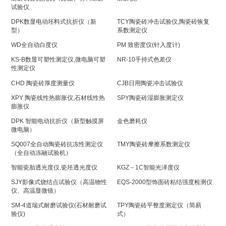
试验仪
DPK数显电动坯料式抗折仪（新
TCY陶瓷砖冲击试验仪,陶瓷砖恢复
型）
系数测定仪
WD全自动白度仪
PM 致密度仪(针入度计)
KS-B数显可塑性测定仪,微电脑可塑
NR-10手持式色差仪
性测定仪
CHD 陶瓷砖厚度测量仪
CJB日用陶瓷冲击试验仪
XPY 陶瓷线性热膨胀仪,石材线性热
SPY陶瓷砖湿膨胀测定仪
膨胀仪
DPK 智能电动抗折仪（新型触摸屏
金色磨耗仪
微电脑）
SQ007全自动陶瓷砖抗冻性测定仪
TMY陶瓷砖摩擦系数测定仪
（全自动冻融试验机）
智能瓷胎透光度仪,瓷坯透光度仪
KGZ－1C智能光泽度仪
SJY影像式烧结点试验仪（高温物性
EQS-2000型饰面砖粘结强度检测仪
仪、高温显微镜）
SM-4道瑞式耐磨试验仪(石材耐磨试
TPY陶瓷砖平整度测定仪（简易
验仪)
式）