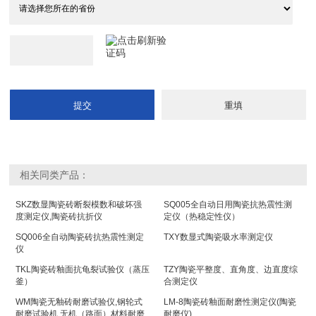
相关同类产品：
SKZ数显陶瓷砖断裂模数和破坏强
SQ005全自动日用陶瓷抗热震性测
度测定仪,陶瓷砖抗折仪
定仪（热稳定性仪）
SQ006全自动陶瓷砖抗热震性测定
TXY数显式陶瓷吸水率测定仪
仪
TKL陶瓷砖釉面抗龟裂试验仪（蒸压
TZY陶瓷平整度、直角度、边直度综
釜）
合测定仪
WM陶瓷无釉砖耐磨试验仪,钢轮式
LM-8陶瓷砖釉面耐磨性测定仪(陶瓷
耐磨试验机,无机（路面）材料耐磨
耐磨仪)