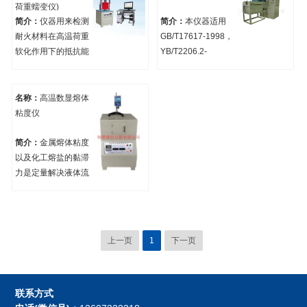
料导热系数试验方法
荷重蠕变仪)
(平行热线法)》。仪
简介：
仪器用来检测
简介：
本仪器适用
器配有计算机系统大
耐火材料在高温荷重
GB/T17617-1998，
大简化了操作，快
软化作用下的抵抗能
YB/T2206.2-
速、准确。
力，是检测耐火材料
1998《耐火材料抗热
高温机械性能的重要
震性试验方法》对硅
指标。满足国标
酸铝耐火材料、碱性
名称：
高温数显熔体
GB/T5073-2005《耐
耐火材料、硅质耐火
粘度仪
火材料压蠕变试验方
材料、隔热耐火材
法》及YB/T 370-
料、不定形耐火材料
简介：
金属熔体粘度
2016《耐火材料 荷
及其他高温材料的高
以及化工熔盐的黏滞
重软化温度试验方
温抗热震性。
力是定量解决液体流
法》，联计算机自动
动行为以及冶金过程
测试、数据处理，自
中与反应动力学相关
动生成温度与变形曲
问题的一个主要物理
线图并保存。
量，如液态金属的小
上一页
1
下一页
气泡上浮和非金属夹
杂的上浮分离过程，
或则在熔渣与金属的
联系方式
反应过程中，连续检