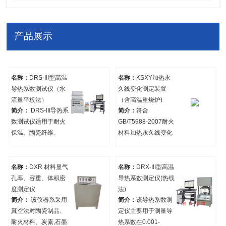
资料
产品展示
名称：
DRS-III型高温
名称：
KSXY加热永
导热系数测试仪（水
久线变化测定装置
流量平板法）
（含高温重烧炉)
简介：
DRS-III导热系
简介：
符合
数测试仪适用于耐火
GB/T5988-2007耐火
保温、陶瓷纤维、
材料加热永久线变化
毡、纺织物、板、砖
测定。
等材料在不同温度下
导热系数的测试。符
名称：
DXR 材料显气
名称：
DRX-III型高温
合标准YB/T4130-
孔率、容重、体积密
导热系数测定仪(热线
2005耐火材料 导热
度测定仪
法)
系数试验方法（水流
简介：
该仪器系采用
简介：
该导热系数测
量平板法），GB/T
真空法对陶瓷制品、
定仪主要用于测量导
17911-2018耐火陶瓷
耐火材料、炭素,石墨
热系数在0.001-