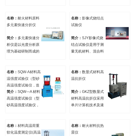
纤维制品导热系数实
等材料的显气孔率、
25W/M.K之间,温度在
验方法等
容重，体积密度进行
1250,1400,1600℃的
测定的仪器。 该仪器
材料，包括定形隔热
名称：
耐火材料原料
名称：
影像式烧结点
满足 GB/T1966《多
耐火制品、氧化镁与
多元素快速分折仪
试验仪
孔陶瓷显气孔率、容
氧化铝砖块、陶瓷等
重测试方法》，
非金属材料，测试原
简介：
多元素快速分
简介：
SJY影像式烧
YB/T5200《致密耐火
理采用平行热线法。
析仪是以光度分析原
结点试验仪是用于测
浇注料显气孔率和体
可用来测量各种不同
理为基础研制而成的
量无机材料、混合料
积密度试验方法》，
类型材料的热导率、
分析仪，采用了独特
和陶瓷原料烧结点温
GB/T6156《炭素材
热扩散率以及热熔，
的线性扩展及提高灵
度、耐火度的一种高
料显气孔率测定方
适用样品类型：固
敏度的方法，解决了
温、透射投影装置。
名称：
SQW-A材料高
名称：
数显式材料高
法》。
体、粉末、颗粒状材
传统光度法分析高组
温强度试验仪（型砂
温抗折仪
料。 符合
份含量偏离线性，分
高温强度试验仪，造
GB5990《定形隔热
析低组份含量灵敏度
简介：
SQW—A 材料
简介：
GKZ型数显式
型材料高温强度试验
耐火制品导热系数试
差的问题，实现了大
高温强度试验仪（型
材料高温抗折仪采用
仪）
验方法(热线法)》。
范围、高精度地快速
砂高温强度试验仪，
单片计算机技术及液
GB/T 10297《非金属
分析。
造型材料高温强度试
压技术试验自动完
固体材料导热系数的
验仪）
成，结构简单，施力
测定(热线法)》，
平稳，维修方便，数
名称：
材料高温荷重
名称：
耐火材料抗热
GB/T 17106《热耐材
据准确可靠。
软化温度测定仪(高温
震仪