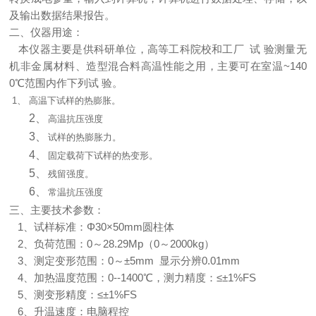
及输出数据结果报告。
二、仪器用途：
本仪器主要是供科研单位，高等工科院校和工厂
试
验测量无
~140
机非金属材料、造型混合料高温性能之用，主要可在室温
0
℃范围内作下列试
验。
1、
高温下试样的热膨胀。
2、
高温抗压强度
3、
试样的热膨胀力。
4、
固定载荷下试样的热变形。
5、
残留强度。
6、
常温抗压强度
三、主要技术参数：
1
Φ30×50mm
、试样标准：
圆柱体
2
0
28.29Mp
0
2000kg
、负荷范围：
～
（
～
）
3
0
±5mm
0.01mm
、测定变形范围：
～
显示分辨
4
0--1400
≤±1%FS
、加热温度范围：
℃，
测力精度：
5
≤±1%FS
、测变形精度：
6
、升温速度：电脑程控