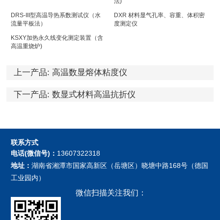
法)
DRS-III型高温导热系数测试仪（水
DXR 材料显气孔率、容重、体积密
流量平板法）
度测定仪
KSXY加热永久线变化测定装置（含
高温重烧炉)
上一产品:
高温数显熔体粘度仪
下一产品:
数显式材料高温抗折仪
联系方式
电话(微信号)：
13607322318
地址：
湖南省湘潭市国家高新区（岳塘区）晓塘中路168号（德国
工业园内）
微信扫描关注我们：