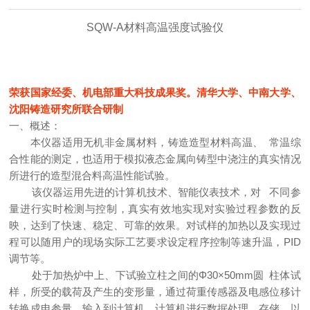
SQW-A材料高温强度试验仪
荣获国家经委、机电部重大科技成果奖。清
华大学、中南大学、
沈阳铸造研究所联合研制
一、概述：
本仪器适用无机非金属材料，铸造造型材料高温、
常温综
合性能的测定，也适用于模拟液态金属向铸型中浇注的真实情况
所进行的造型混合料高温性能试验。
该仪器运用先进的计算机技术、智能仪表技术，对
不同参
量进行实时检测与控制，真实有效地实现对实验过程参数的反
映，达到了快速、稳定、可靠的效果。对试样的加热以及实现过
PID
程可以随用户的现场实际工艺要求设定程序控制等速升温，
调节等。
Φ30×50mm
处于加热炉中上、下试验立柱之间的
圆
柱体试
样，所受的载荷及产生的变形量，通过荷重传感器及电感位移计
转换成电参量，输入到计算机，计算机进行数据处理、存储，以