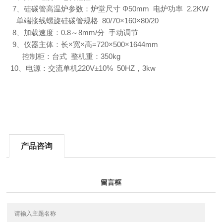
7
Φ50mm
2.2KW
、硅碳管高温炉参数：炉堂尺寸
电炉功率
80/70×160×80/20
单端接线螺旋硅碳管规格
8
0.8
8mm/
、加载速度：
～
分
手动调节
9
×
×
=720×500×1644mm
、仪器主体：长
宽
高
350kg
控制柜：台式
整机重：
10
220V±10% 50HZ
3kw
、电源：交流单机
，
产品咨询
留言框