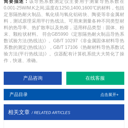
简要描述：
该导热系数测定仪主要用于测量导热系数在
0.001-25W/M.K之间,温度在1250,1400,1600℃的材料，包括
定形隔热耐火制品、氧化镁与氧化铝砖块、陶瓷等非金属材
料，测试原理采用平行热线法。可用来测量各种不同类型材
料的热导率、热扩散率以及热熔，适用样品类型：固体、粉
末、颗粒状材料。 符合GB5990《定形隔热耐火制品导热系
数试验方法(热线法)》。GB/T 10297《非金属固体材料导热
系数的测定(热线法)》，GB/T 17106《热耐材料导热系数试
验方法(平行热线法)》。仪器配有计算机系统大大简化了操
作，快速、准确。
产品咨询
在线客服
产品目录
点击展开+
相关文章
/ RELATED ARTICLES