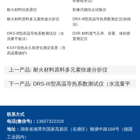
荷重蠕变仪)
耐火材料抗热震仪
影像式烧结点试验仪
耐火材料原料多元素快速分折仪
DRX-III型高温导热系数测定仪(热线
法)
DRS-III型高温导热系数测试仪（水
DXR 材料显气孔率、容重、体积密
流量平板法）
度测定仪
KSXY加热永久线变化测定装置（含
高温重烧炉)
上一产品:
耐火材料原料多元素快速分折仪
下一产品:
DRS-III型高温导热系数测试仪（水流量平
板法）
联系方式
电话(微信号)：
13607322318
地址：
湖南省湘潭市国家高新区（岳塘区）晓塘中路168号（德国
工业园内）