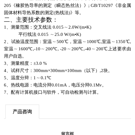
205《橡胶热导率的测定（瞬态热丝法）》; GB/T10297《非金属
固体材料导热系数的测定(热线法)》等。
二、主要技术参数：
～
1、测量范围：交叉线法 0.015
2.0W/(m•K)
～
平行线法 0.015
25.0 W/(m•K)
～
～
～
2、试验温度范围：室温
500℃，室温
1000℃,室温
1350℃,
～
～
～
～
室温
1600℃,-10
200℃, -20
200℃,-40
200℃上述要求由
用户自选。
3、测量精度：±3.0 %
4、试样尺寸：300mm×300mm×100mm（以下）,2块。
～
5、温度分辩：1
0.1℃
6、热线电源：电流分辩0.01mA，电压分辩0.1Mv。
7、配有计算机接口与软件，可自动检测与计算。
产品咨询
留言框