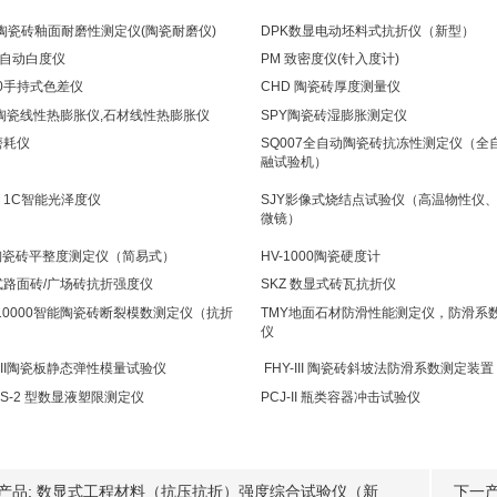
8陶瓷砖釉面耐磨性测定仪(陶瓷耐磨仪)
DPK数显电动坯料式抗折仪（新型）
全自动白度仪
PM 致密度仪(针入度计)
10手持式色差仪
CHD 陶瓷砖厚度测量仪
 陶瓷线性热膨胀仪,石材线性热膨胀仪
SPY陶瓷砖湿膨胀测定仪
磨耗仪
SQ007全自动陶瓷砖抗冻性测定仪（全
融试验机）
－1C智能光泽度仪
SJY影像式烧结点试验仪（高温物性仪
微镜）
Y陶瓷砖平整度测定仪（简易式）
HV-1000陶瓷硬度计
式路面砖/广场砖抗折强度仪
SKZ 数显式砖瓦抗折仪
-10000智能陶瓷砖断裂模数测定仪（抗折
TMY地面石材防滑性能测定仪，防滑系
仪
-III陶瓷板静态弹性模量试验仪
FHY-III 陶瓷砖斜坡法防滑系数测定装
YS-2 型数显液塑限测定仪
PCJ-II 瓶类容器冲击试验仪
产品:
数显式工程材料（抗压抗折）强度综合试验仪（新
下一产