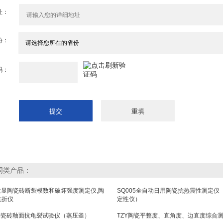
址：
份：
码：
同类产品：
数显陶瓷砖断裂模数和破坏强度测定仪,陶
SQ005全自动日用陶瓷抗热震性测定仪
抗折仪
定性仪）
L陶瓷砖釉面抗龟裂试验仪（蒸压釜）
TZY陶瓷平整度、直角度、边直度综合