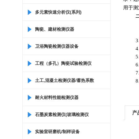
用于测
多元素快速分析仪(系列)
二
陶瓷、建材检测仪器
3、
卫浴陶瓷检测仪器设备
4、
5、
工程（多孔）陶瓷试验检测仪
6、
7、
器
土工,混凝土检测仪器/蓄热系数
8、
仪/比热容测定仪
耐火材料性能检测仪器
产
石墨炭素检测仪(玻璃检测仪
器)
实验室研磨机/制样设备