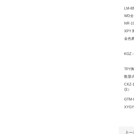
LM-
WD
NR-
XPY
金色
KGZ
TP
数显
CKZ
仪）
GTM
XYG
上一