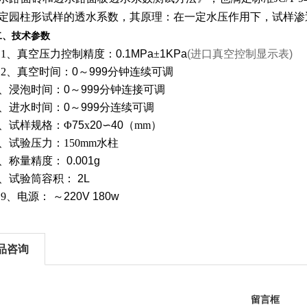
定园柱形试样的透水系数，其原理：在一定水压作用下，试样渗
、
技术参数
1、
真空压力控制精度：
0.1MPa
±
1KPa
(
进口真空控制显示表
)
2、
真空时间：
0
～
999
分钟连续可调
浸泡时间：
0
～
999
分钟连接可调
进水时间：
0
～
999
分连续可调
试样规格：
Φ
75
x
20
∽
40
（
mm）
试验压力：
150mm水柱
称量精度：
0.001g
试验筒容积：
2L
9、
电源：
～
220V 180w
品咨询
留言框