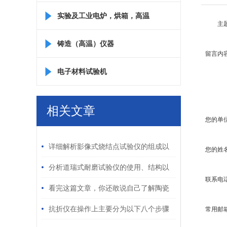
实验及工业电炉，烘箱，高温
主
箱
铸造（高温）仪器
留言内
电子材料试验机
相关文章
您的单
/ RELATED ARTICLES
详细解析影像式烧结点试验仪的组成以
您的姓
及工艺
分析道瑞式耐磨试验仪的使用、结构以
联系电
及特点
看完这篇文章，你还敢说自己了解陶瓷
砖抗热震性测定仪吗？
抗折仪在操作上主要分为以下八个步骤
常用邮