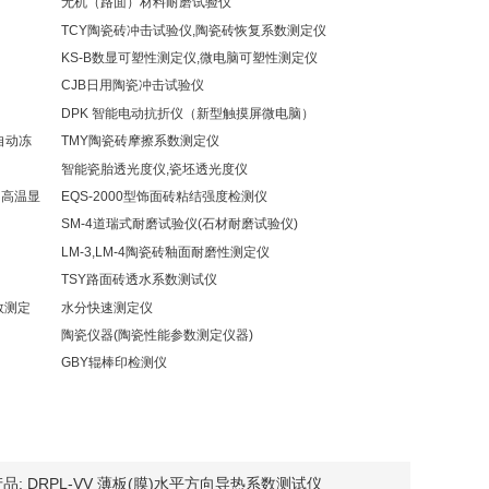
无机（路面）材料耐磨试验仪
TCY陶瓷砖冲击试验仪,陶瓷砖恢复系数测定仪
KS-B数显可塑性测定仪,微电脑可塑性测定仪
CJB日用陶瓷冲击试验仪
DPK 智能电动抗折仪（新型触摸屏微电脑）
自动冻
TMY陶瓷砖摩擦系数测定仪
智能瓷胎透光度仪,瓷坯透光度仪
、高温显
EQS-2000型饰面砖粘结强度检测仪
SM-4道瑞式耐磨试验仪(石材耐磨试验仪)
LM-3,LM-4陶瓷砖釉面耐磨性测定仪
TSY路面砖透水系数测试仪
数测定
水分快速测定仪
陶瓷仪器(陶瓷性能参数测定仪器)
置
GBY辊棒印检测仪
品:
DRPL-VV 薄板(膜)水平方向导热系数测试仪