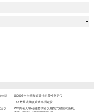
（热稳
SQ006全自动陶瓷砖抗热震性测定仪
TXY数显式陶瓷吸水率测定仪
测定仪
WM陶瓷无釉砖耐磨试验仪,钢轮式耐磨试验机,