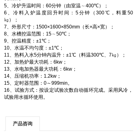
5
、冷炉升温时间：
60
分钟（由室温
～
400
℃
）；
6
、冷料入炉温度回升时间：
5
分钟（
300
℃
，料重
50
㎏）；
7
、外形尺寸：
1500×1600×850mm
（长
×
高
×
宽）；
8
、水槽控温范围：
15
～
50
℃
；
9
、控温精度：
±1
℃
；
10
、水温不均匀度：
±1
℃
；
11
、热料入水
5
分钟内温升：
±1
℃
（料温
300
℃
、
7
㎏）；
12
、加热炉最大功耗：
6kw
；
13
、水电加热器最大功耗：
6kw
；
14
、压缩机功率：
1.2kw
；
15
、定时器范围：
0
～
999min
。
16
、
试验方式：按设定试验次数自动循环完成。采用风冷，
试验用水循环使用。
产品咨询