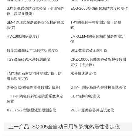
SJY影像式烧结点试验仪（高温物性
EQS-2000型饰面砖粘结强度检测仪
仪、高温显微镜）
SM-4道瑞式耐磨试验仪(石材耐磨试
TPY陶瓷砖平整度测定仪（简易
验仪)
式）
HV-1000陶瓷硬度计
LM-3,LM-4陶瓷砖釉面耐磨性测定
仪
数显式路面砖/广场砖抗折强度仪
SKZ 数显式砖瓦抗折仪
TSY路面砖透水系数测试仪
CKZ-10000智能陶瓷砖断裂模数测
定仪（抗折仪）
TMY地面石材防滑性能测定仪，防
水分快速测定仪
滑系数测定仪
陶瓷仪器(陶瓷性能参数测定仪器)
GTM-III陶瓷板静态弹性模量试验仪
FHY-III 陶瓷砖斜坡法防滑系数测定
GBY辊棒印检测仪
装置
XYGYS-2 型数显液塑限测定仪
PCJ-II 瓶类容器冲击试验仪
上一产品:
SQ005全自动日用陶瓷抗热震性测定仪
（热稳定性仪）