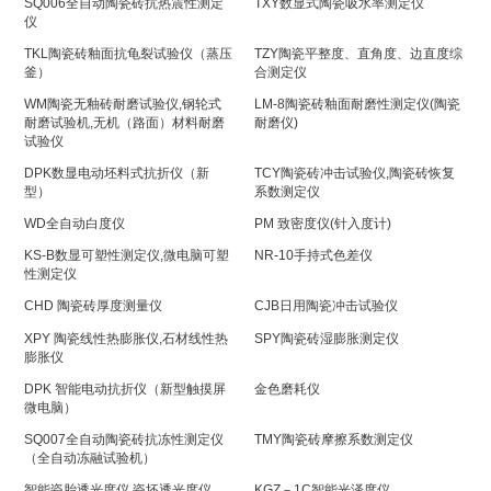
SQ006全自动陶瓷砖抗热震性测定
TXY数显式陶瓷吸水率测定仪
仪
TKL陶瓷砖釉面抗龟裂试验仪（蒸压
TZY陶瓷平整度、直角度、边直度综
釜）
合测定仪
WM陶瓷无釉砖耐磨试验仪,钢轮式
LM-8陶瓷砖釉面耐磨性测定仪(陶瓷
耐磨试验机,无机（路面）材料耐磨
耐磨仪)
试验仪
DPK数显电动坯料式抗折仪（新
TCY陶瓷砖冲击试验仪,陶瓷砖恢复
型）
系数测定仪
WD全自动白度仪
PM 致密度仪(针入度计)
KS-B数显可塑性测定仪,微电脑可塑
NR-10手持式色差仪
性测定仪
CHD 陶瓷砖厚度测量仪
CJB日用陶瓷冲击试验仪
XPY 陶瓷线性热膨胀仪,石材线性热
SPY陶瓷砖湿膨胀测定仪
膨胀仪
DPK 智能电动抗折仪（新型触摸屏
金色磨耗仪
微电脑）
SQ007全自动陶瓷砖抗冻性测定仪
TMY陶瓷砖摩擦系数测定仪
（全自动冻融试验机）
智能瓷胎透光度仪,瓷坯透光度仪
KGZ－1C智能光泽度仪