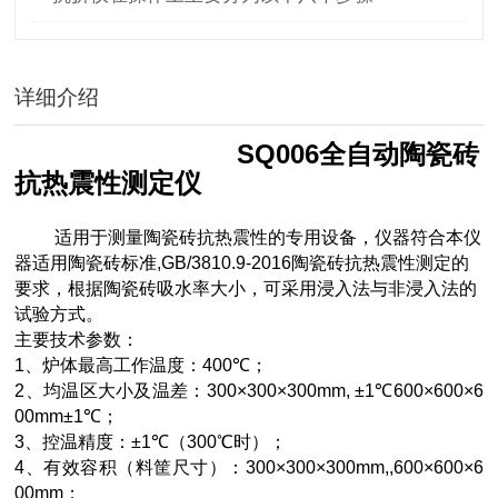
详细介绍
SQ006
全自动陶瓷砖
抗热震性测定仪
适用于测量陶瓷砖抗热震性的专用设备，仪器符合本仪
器适用陶瓷砖标准,GB/3810.9-2016陶瓷砖抗热震性测定的
要求，根据陶瓷砖吸水率大小，可采用浸入法与非浸入法的
试验方式。
主要技术参数：
1
、炉体最高工作温度：
400
℃
；
2
、均温区大小及温差：
300×300×300mm, ±1
℃
600×600×6
00mm±1
℃
；
3
、控温精度：
±1
℃
（
300
℃
时）；
4
、有效容积（料筐尺寸）：
300×300×300mm,,600×600×6
00mm
；