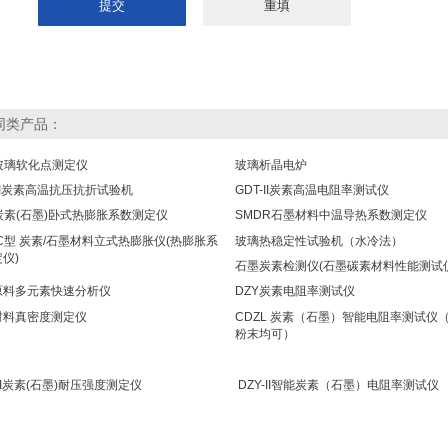
同类产品：
I玻璃软化点测定仪
玻璃析晶电炉
-II炭素高温抗压抗折试验机
GDT-II炭素高温电阻率测试仪
炭素(石墨)卧式热膨胀系数测定仪
SMDR石墨材料中温导热系数测定仪
-C型 炭素/石墨材料立式热膨胀仪(热膨胀系
玻璃热稳定性试验机（水冷法）
仪)
石墨炭素检测仪(石墨碳素材料性能测试
原料多元素快速分析仪
DZY炭素电阻率测试仪
材料真密度测定仪
CDZL 炭素（石墨）智能电阻率测试仪
粉末均可）
-II炭素(石墨)耐压强度测定仪
DZY-II智能炭素（石墨）电阻率测试仪