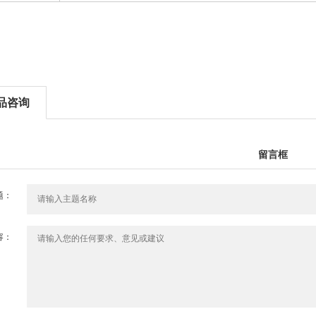
品咨询
留言框
题：
容：