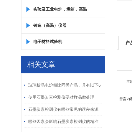
实验及工业电炉，烘箱，高温
箱
铸造（高温）仪器
电子材料试验机
产
相关文章
/ RELATED ARTICLES
主
玻璃析晶电炉相比同类产品，具有以下6
大优势
使用石墨炭素检测仪要对样品做处理
留言内
吗？
石墨炭素检测仪有哪些常见的误差来源
哪些因素会影响石墨炭素检测仪的精准