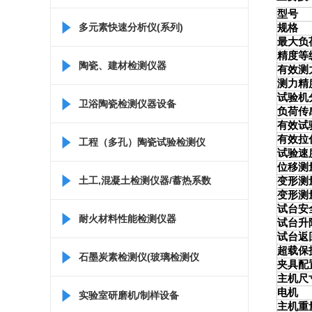
型号
多元素快速分析仪(系列)
规格
最大负
精度等
陶瓷、建材检测仪器
有效测
测力精
试验机
卫浴陶瓷检测仪器设备
负荷传
有效试
有效拉
工程（多孔）陶瓷试验检测仪
试验速
位移测
器
土工,混凝土检测仪器/蓄热系数
变形测
变形测
试台安
仪/比热容测定仪
耐火材料性能检测仪器
试台升
试台返
超载保
石墨炭素检测仪(玻璃检测仪
夹具配
主机尺
电机
器)
实验室研磨机/制样设备
主机重