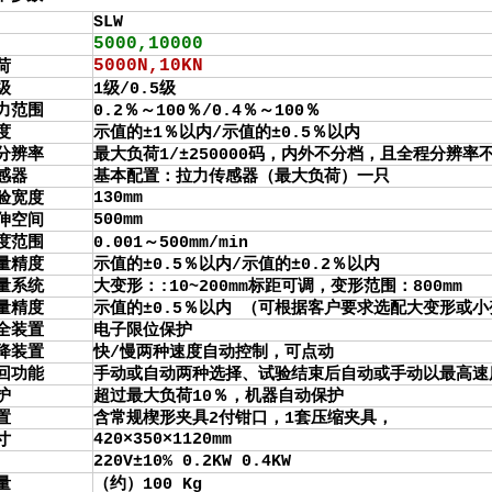
SLW
5000,10000
5000N,10KN
荷
级
1级/0.5级
力范围
0.2％～100％/0.4％～100％
度
示值的±1％以内/示值的±0.5％以内
分辨率
最大负荷1/±250000码，内外不分档，且全程分辨率
感器
基本配置：拉力传感器（最大负荷）一只
130mm
验宽度
500mm
伸空间
度范围
0.001～500mm/min
量精度
示值的±0.5％以内/示值的±0.2％以内
量系统
大变形：:10~200mm标距可调，变形范围：800mm
量精度
示值的±0.5％以内 （可根据客户要求选配大变形或
全装置
电子限位保护
降装置
快/慢两种速度自动控制，可点动
回功能
手动或自动两种选择、试验结束后自动或手动以最高速
护
超过最大负荷10％，机器自动保护
置
含常规楔形夹具2付钳口，1套压缩夹具，
420×350×1120mm
寸
220V±10% 0.2KW 0.4KW
量
（约）100 Kg