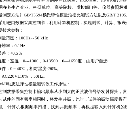
在各生产企业、科研单位、高等院校、质检部门等。仪器参照标准：GB5594.2
测定方法》GB/T5594杨氏弹性模量泊松比测试方法以及GB/T 2105,G
采用进口数据采集控制卡，利用计算机控制，实现测试、计算、报表
要技术参数：
测量范围：100Hz～50 kHz
分辨率：0.1Hz
误差：<0.5％
温度：室温，0---1000，0-13500，0—1650度，由用户自选
条件：0～40℃，相对湿度<90%。
AC220V±10% ，50Hz。
TM-II动态法弹性模量测试仪工作原理：
控制数据采集控制卡输出频率从小到大的正弦波信号给发射探头，发
与试件的固有频率相同时，将发生共振，此时，试件的振动幅度将产
机，计算机根据频率扫描，找到共振频率，再根据输入到计算机的