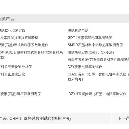
同类产品：
I玻璃软化点测定仪
玻璃析晶电炉
-II炭素高温抗压抗折试验机
GDT-II炭素高温电阻率测试仪
炭素(石墨)卧式热膨胀系数测定仪
SMDR石墨材料中温导热系数测定仪
-C型 炭素/石墨材料立式热膨胀仪(热膨胀系
玻璃热稳定性试验机（水冷法）
仪)
石墨炭素检测仪(石墨碳素材料性能测试
原料多元素快速分析仪
DZY炭素电阻率测试仪
材料真密度测定仪
CDZL 炭素（石墨）智能电阻率测试仪
粉末均可）
-II炭素(石墨)耐压强度测定仪
DZY-II智能炭素（石墨）电阻率测试仪
产品:
CRM-II 蓄热系数测试仪(热脉冲法)
下一产