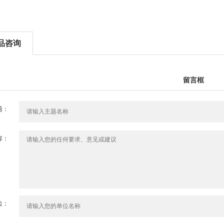
品咨询
留言框
题：
容：
位：