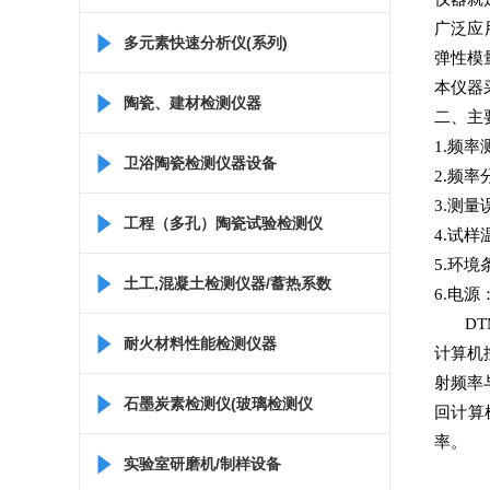
广泛应用
多元素快速分析仪(系列)
弹性模量
本仪器
陶瓷、建材检测仪器
二、主
1.频率
卫浴陶瓷检测仪器设备
2.频率
3.测量
工程（多孔）陶瓷试验检测仪
4.试样
5.环境
器
土工,混凝土检测仪器/蓄热系数
6.电源：
D
仪/比热容测定仪
耐火材料性能检测仪器
计算机
射频率
石墨炭素检测仪(玻璃检测仪
回计算
率。
器)
实验室研磨机/制样设备