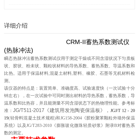
组成
详细介绍
CRM-II蓄热系数测试仪
(热脉冲法)
瞬态热脉冲法蓄热系数测试仪用于测定干燥或不同含湿状况下匀质板
状、胶状、粉未状、颗粒状材料的导热系数、蓄热系数、导温系数和
比热。适用于保温材料,混凝土材料,塑料、橡胶、石墨等无机材料检
测。
该仪器的特点是：装置简单、准确度高、试验速度快（一次试验十分
钟左右），在一次试验中可同时测出材料的导热系数，蓄热系数，导
温系数和比热容，并且能测量不同含湿状态下的热物理性能。参考标
JG/T511-2017《建筑用发泡陶瓷保温板》，
准：
JGJ/T 12 - 20
19
(轻骨料混凝土技术规程)和JG158-2004《胶粉聚苯颗粒外墙外保温
系统》以及JG/T283-2010《膨胀玻化微珠轻质砂浆》附录B对蓄热系
数的测定。