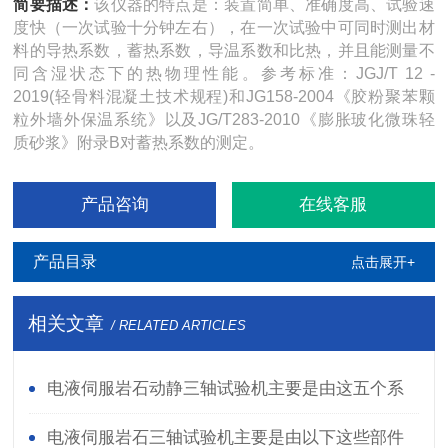
简要描述：
该仪器的特点是：装置简单、准确度高、试验速
度快（一次试验十分钟左右），在一次试验中可同时测出材
料的导热系数，蓄热系数，导温系数和比热，并且能测量不
同含湿状态下的热物理性能。参考标准：JGJ/T 12 -
2019(轻骨料混凝土技术规程)和JG158-2004《胶粉聚苯颗
粒外墙外保温系统》以及JG/T283-2010《膨胀玻化微珠轻
质砂浆》附录B对蓄热系数的测定。
产品咨询
在线客服
产品目录
点击展开+
相关文章
/ RELATED ARTICLES
电液伺服岩石动静三轴试验机主要是由这五个系
统组成的
电液伺服岩石三轴试验机主要是由以下这些部件