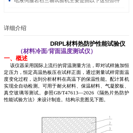
统组成的
电液伺服岩石三轴试验机主要是由以下这些部件
组成
详细介绍
DRPL
材料
热防护性能试验
仪
（材料冷面/背面温度测试仪）
一、概述
该仪器采用国际上流行的背温测量方法，即对试样施加恒
定压力，恒定高温热板压在试样正面，通过测量试样背面温
度变化过程，达到分析材料在高温下的保温性能。配计算机
实现全自动检测。可用于耐火材料
、
保温材料
、
气凝胶板
、
GB/T
47613
—
2026
真空玻璃等测试。
参照
《隔热片热防护
性能试验方法》
来设计制造。
结构示意图见下图。