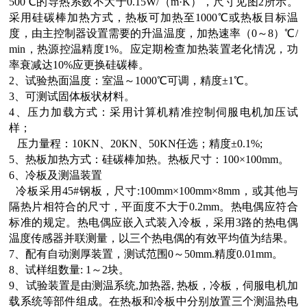
500℃的导热系数不大
于
0.15W/（m·K），
尺寸见图
2所示。
采
用硅碳棒加
热方式，热板可加热至
1000℃
或热板目标温
度
，由主控制器设置需要的升温温度，加热速率（
0
～
8）℃/
min
，热源控温精度
1%。应定期检查加热装置老化情况，功
率衰减达10%应更换硅碳棒。
2、试验热面温度：
室温
～
1000℃
可调
，精度
±1℃
。
3、可测试固体
板状
材料
。
4、压力加载方式：采用计算机精准控制伺服电机加压试
样；
压力量程：
10KN、2
0
K
N
、
50KN任选
；精度
±
0.1%;
5、热板加热方式：硅碳棒加热
。
热板
尺寸：
100×100mm。
6、冷板及测温装置
冷板采用
45#钢板，尺寸:
100mm×100mm×8mm
，或其他与
隔热片相符合的尺寸，平面度不大于
0.2mm。
热电偶应符合
标准的规定。热电偶应嵌入式装入
冷板，
采用
3路
的热电偶
温度传感器并联测量，
以三个热电偶的有效平均值为结果。
7、
配有自动测厚装置，测试范围
0～50mm.精度0.01mm。
8
、试样组数量
: 1～2块
。
9
、试验装置是由测温系统
,加热器, 热板，冷板，伺服电机加
载系统等部件组
成。在热板和冷板中分别放置三个测温热电