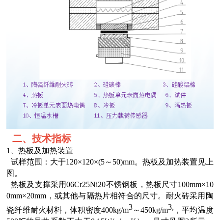
二、技术指标
1
、
热板及加热装置
试样范围：
大于
120×120×(5～50)mm
。
热板及加热装置见上
图。
热板
及支撑
采用
06Cr25Ni20不锈钢板
，
热板
尺寸
1
0
0mm×1
0
0mm×20mm
，或其他与隔热片相符合的尺寸
。
耐火砖采用陶
3
3,
瓷纤维耐火
材料
，体积密度
400kg/m
～
450kg/m
，平均温度