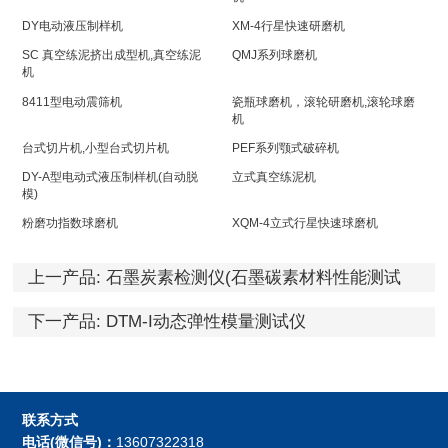
DY电动液压制样机
XM-4行星快速研磨机
SC 真空练泥挤出成型机,真空练泥
QMJ系列球磨机
机
8411型电动震筛机
瓷瓶球磨机，滚轮研磨机,滚轮球磨
机
台式切片机,小型台式切片机
PEF系列颚式破碎机
DY-A型电动式液压制样机(自动脱
立式真空练泥机
模)
粉磨功指数球磨机
XQM-4立式行星快速球磨机
上一产品:
石墨炭素检测仪(石墨碳素材料性能测试
仪)
下一产品:
DTM-I动态弹性模量测试仪
联系方式
电话(微信号)：
13607322318