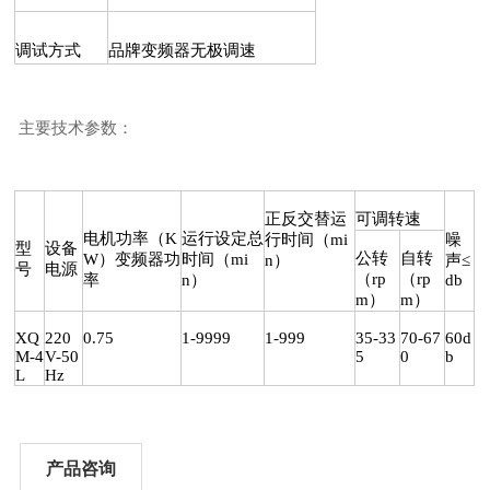
调试方式
品牌变频器无极调速
主要技术参数：
正反交替运
可调转速
电机功率（K
运行设定总
行时间（mi
噪
型
设备
公转
自转
W）变频器功
时间（mi
n）
声≤
号
电源
（rp
（rp
率
n）
db
m）
m）
XQ
220
0.75
1-9999
1-999
35-33
70-67
60d
M-4
V-50
5
0
b
L
Hz
产品咨询