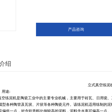
产品咨询
介绍
立式真空练泥
、用途:
真空练泥机是陶瓷工业中的主要专业机械，主要用于砖瓦、日用瓷、
成型各种陶管及瓦状、片状等各种陶瓷元件。该练泥机适用练制的泥
应偏低一点，对含软质料比例较高的泥料，泥料含水率可偏高一点。