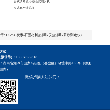
台式切片机,小型台式切片机
立式真空练泥机
品:
PCY-C炭素/石墨材料热膨胀仪(热膨胀系数测定仪)
方式
(微信号)：
13607322318
：
湖南省湘潭市国家高新区（岳塘区）晓塘中路168号（德国
园内）
微信扫描关注我们：