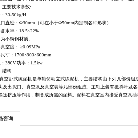
、主要技术参数:
量
：
30-50kg/H
泥口直经
：
Ф
30mm（可在小于
Ф
50mm内定制各种形状）
料含水率
：18.5~22%
体为不锈钢材质。
：
料真空度
≥
0.09MPa
形尺寸：
1700
×
900
×
600mm
压：
380V,功率：1.5kw
、结构:
真空卧式练泥机是单轴仿动立式练泥机，主要结构由下列几部份组
头及出泥口、真空泵及真空表等几部份组成。
主轴上装有搅拌叶及各
输送挤压等作用，制备成所需的泥料。
泥料在真空室内接受真空泵抽
品咨询