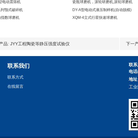
1型电动震筛机
瓷瓶球磨机，滚轮研磨机,滚轮球磨机
系列颚式破碎机
DY-A型电动式液压制样机(自动脱模)
功指数球磨机
XQM-4立式行星快速球磨机
产品:
JYY工程陶瓷等静压强度试验仪
下一产
联系
联系我们
电话
联系方式
地址
在线留言
工业