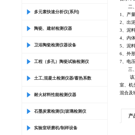
二
多元素快速分析仪(系列)
1
、产
2
、出
陶瓷、建材检测仪器
3
、泥
4
、内
卫浴陶瓷检测仪器设备
5
、泥
6
、外
工程（多孔）陶瓷试验检测仪
7
、电
三
该
器
土工,混凝土检测仪器/蓄热系数
室、机
混合及
仪/比热容测定仪
耐火材料性能检测仪器
石墨炭素检测仪(玻璃检测仪
产
器)
实验室研磨机/制样设备