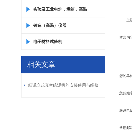
实验及工业电炉，烘箱，高温
主
箱
铸造（高温）仪器
留言内
电子材料试验机
相关文章
您的单
/ RELATED ARTICLES
细说立式真空练泥机的安装使用与维修
您的姓
保养
联系电
常用邮