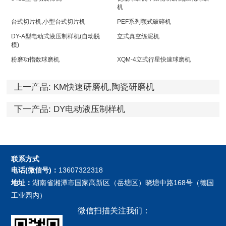
机
台式切片机,小型台式切片机
PEF系列颚式破碎机
DY-A型电动式液压制样机(自动脱
立式真空练泥机
模)
粉磨功指数球磨机
XQM-4立式行星快速球磨机
上一产品:
KM快速研磨机,陶瓷研磨机
下一产品:
DY电动液压制样机
联系方式
电话(微信号)：
13607322318
地址：
湖南省湘潭市国家高新区（岳塘区）晓塘中路168号（德国
工业园内）
微信扫描关注我们：