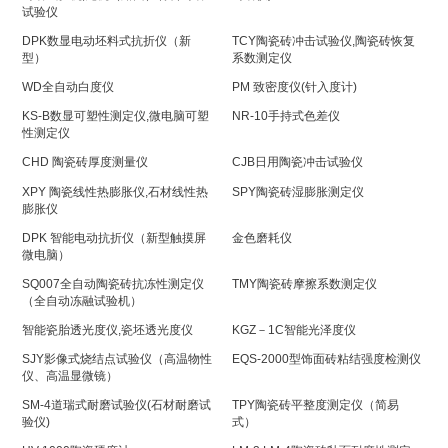
试验仪
DPK数显电动坯料式抗折仪（新
TCY陶瓷砖冲击试验仪,陶瓷砖恢复
型）
系数测定仪
WD全自动白度仪
PM 致密度仪(针入度计)
KS-B数显可塑性测定仪,微电脑可塑
NR-10手持式色差仪
性测定仪
CHD 陶瓷砖厚度测量仪
CJB日用陶瓷冲击试验仪
XPY 陶瓷线性热膨胀仪,石材线性热
SPY陶瓷砖湿膨胀测定仪
膨胀仪
DPK 智能电动抗折仪（新型触摸屏
金色磨耗仪
微电脑）
SQ007全自动陶瓷砖抗冻性测定仪
TMY陶瓷砖摩擦系数测定仪
（全自动冻融试验机）
智能瓷胎透光度仪,瓷坯透光度仪
KGZ－1C智能光泽度仪
SJY影像式烧结点试验仪（高温物性
EQS-2000型饰面砖粘结强度检测仪
仪、高温显微镜）
SM-4道瑞式耐磨试验仪(石材耐磨试
TPY陶瓷砖平整度测定仪（简易
验仪)
式）