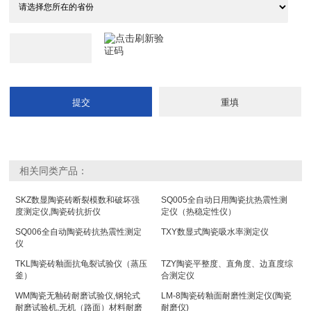
相关同类产品：
SKZ数显陶瓷砖断裂模数和破坏强
SQ005全自动日用陶瓷抗热震性测
度测定仪,陶瓷砖抗折仪
定仪（热稳定性仪）
SQ006全自动陶瓷砖抗热震性测定
TXY数显式陶瓷吸水率测定仪
仪
TKL陶瓷砖釉面抗龟裂试验仪（蒸压
TZY陶瓷平整度、直角度、边直度综
釜）
合测定仪
WM陶瓷无釉砖耐磨试验仪,钢轮式
LM-8陶瓷砖釉面耐磨性测定仪(陶瓷
耐磨试验机,无机（路面）材料耐磨
耐磨仪)