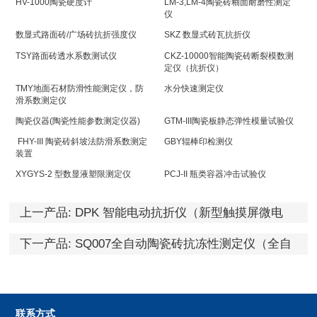
HV-1000陶瓷硬度计
LM-3,LM-4陶瓷砖釉面耐磨性测定
仪
数显式路面砖/广场砖抗折强度仪
SKZ 数显式砖瓦抗折仪
TSY路面砖透水系数测试仪
CKZ-10000智能陶瓷砖断裂模数测
定仪（抗折仪）
TMY地面石材防滑性能测定仪，防
水分快速测定仪
滑系数测定仪
陶瓷仪器(陶瓷性能参数测定仪器)
GTM-III陶瓷板静态弹性模量试验仪
FHY-III 陶瓷砖斜坡法防滑系数测定
GBY辊棒印检测仪
装置
XYGYS-2 型数显液塑限测定仪
PCJ-II 瓶类容器冲击试验仪
上一产品:
DPK 智能电动抗折仪（新型触摸屏微电
脑）
下一产品:
SQ007全自动陶瓷砖抗冻性测定仪（全自
动冻融试验机）
联系方式