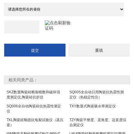
相关同类产品：
SKZ数显陶瓷砖断裂模数和破坏强
SQ005全自动日用陶瓷抗热震性测
度测定仪,陶瓷砖抗折仪
定仪（热稳定性仪）
SQ006全自动陶瓷砖抗热震性测定
TXY数显式陶瓷吸水率测定仪
仪
TKL陶瓷砖釉面抗龟裂试验仪（蒸压
TZY陶瓷平整度、直角度、边直度综
釜）
合测定仪
WM陶瓷无釉砖耐磨试验仪,钢轮式
LM-8陶瓷砖釉面耐磨性测定仪(陶瓷