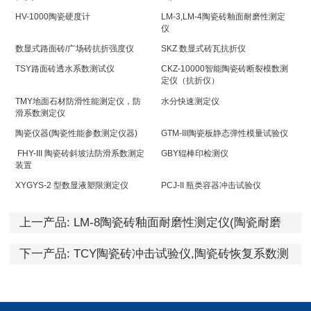
HV-1000陶瓷硬度计
LM-3,LM-4陶瓷砖釉面耐磨性测定
仪
数显式路面砖/广场砖抗折强度仪
SKZ 数显式砖瓦抗折仪
TSY路面砖透水系数测试仪
CKZ-10000智能陶瓷砖断裂模数测
定仪（抗折仪）
TMY地面石材防滑性能测定仪，防
水分快速测定仪
滑系数测定仪
陶瓷仪器(陶瓷性能参数测定仪器)
GTM-III陶瓷板静态弹性模量试验仪
FHY-III 陶瓷砖斜坡法防滑系数测定
GBY辊棒印检测仪
装置
XYGYS-2 型数显液塑限测定仪
PCJ-II 瓶类容器冲击试验仪
上一产品:
LM-8陶瓷砖釉面耐磨性测定仪(陶瓷耐磨
仪)
下一产品:
TCY陶瓷砖冲击试验仪,陶瓷砖恢复系数测
定仪