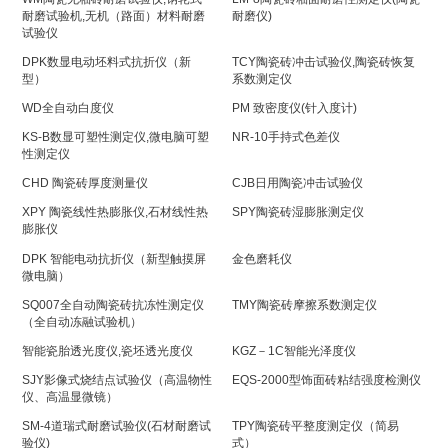
耐磨试验机,无机（路面）材料耐磨
耐磨仪)
试验仪
DPK数显电动坯料式抗折仪（新
TCY陶瓷砖冲击试验仪,陶瓷砖恢复
型）
系数测定仪
WD全自动白度仪
PM 致密度仪(针入度计)
KS-B数显可塑性测定仪,微电脑可塑
NR-10手持式色差仪
性测定仪
CHD 陶瓷砖厚度测量仪
CJB日用陶瓷冲击试验仪
XPY 陶瓷线性热膨胀仪,石材线性热
SPY陶瓷砖湿膨胀测定仪
膨胀仪
DPK 智能电动抗折仪（新型触摸屏
金色磨耗仪
微电脑）
SQ007全自动陶瓷砖抗冻性测定仪
TMY陶瓷砖摩擦系数测定仪
（全自动冻融试验机）
智能瓷胎透光度仪,瓷坯透光度仪
KGZ－1C智能光泽度仪
SJY影像式烧结点试验仪（高温物性
EQS-2000型饰面砖粘结强度检测仪
仪、高温显微镜）
SM-4道瑞式耐磨试验仪(石材耐磨试
TPY陶瓷砖平整度测定仪（简易
验仪)
式）