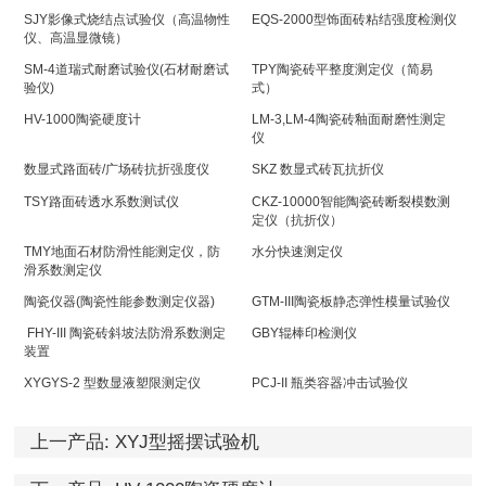
SJY影像式烧结点试验仪（高温物性
EQS-2000型饰面砖粘结强度检测仪
仪、高温显微镜）
SM-4道瑞式耐磨试验仪(石材耐磨试
TPY陶瓷砖平整度测定仪（简易
验仪)
式）
HV-1000陶瓷硬度计
LM-3,LM-4陶瓷砖釉面耐磨性测定
仪
数显式路面砖/广场砖抗折强度仪
SKZ 数显式砖瓦抗折仪
TSY路面砖透水系数测试仪
CKZ-10000智能陶瓷砖断裂模数测
定仪（抗折仪）
TMY地面石材防滑性能测定仪，防
水分快速测定仪
滑系数测定仪
陶瓷仪器(陶瓷性能参数测定仪器)
GTM-III陶瓷板静态弹性模量试验仪
FHY-III 陶瓷砖斜坡法防滑系数测定
GBY辊棒印检测仪
装置
XYGYS-2 型数显液塑限测定仪
PCJ-II 瓶类容器冲击试验仪
上一产品:
XYJ型摇摆试验机