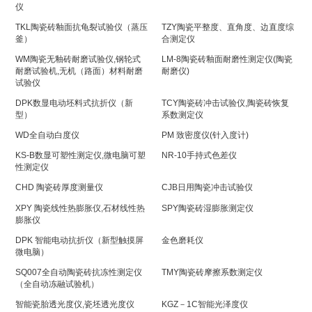
仪
TKL陶瓷砖釉面抗龟裂试验仪（蒸压
TZY陶瓷平整度、直角度、边直度综
釜）
合测定仪
WM陶瓷无釉砖耐磨试验仪,钢轮式
LM-8陶瓷砖釉面耐磨性测定仪(陶瓷
耐磨试验机,无机（路面）材料耐磨
耐磨仪)
试验仪
DPK数显电动坯料式抗折仪（新
TCY陶瓷砖冲击试验仪,陶瓷砖恢复
型）
系数测定仪
WD全自动白度仪
PM 致密度仪(针入度计)
KS-B数显可塑性测定仪,微电脑可塑
NR-10手持式色差仪
性测定仪
CHD 陶瓷砖厚度测量仪
CJB日用陶瓷冲击试验仪
XPY 陶瓷线性热膨胀仪,石材线性热
SPY陶瓷砖湿膨胀测定仪
膨胀仪
DPK 智能电动抗折仪（新型触摸屏
金色磨耗仪
微电脑）
SQ007全自动陶瓷砖抗冻性测定仪
TMY陶瓷砖摩擦系数测定仪
（全自动冻融试验机）
智能瓷胎透光度仪,瓷坯透光度仪
KGZ－1C智能光泽度仪