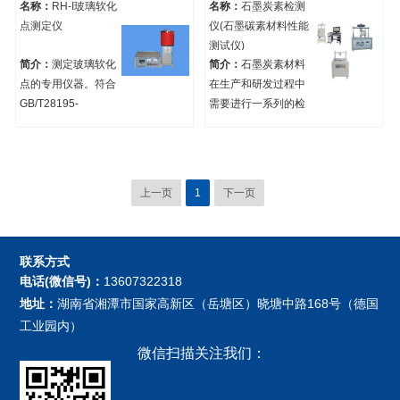
自发地析出晶体的倾
玻璃退火点和应变点
名称：
RH-I玻璃软化
名称：
石墨炭素检测
向。这种出现晶体的
测试方法，JC/T752-
点测定仪
仪(石墨碳素材料性能
现象叫做析晶，又称
1996石英玻璃退火点
测试仪)
失透或反玻璃化。
测试方法；
简介：
测定玻璃软化
简介：
石墨炭素材料
点的专用仪器。符合
在生产和研发过程中
GB/T28195-
需要进行一系列的检
2011《玻璃软化点测
测，以确保其质量和
试方法》。
性能符合特定的应用
要求。石墨碳素材料
性能测试仪可测定相
上一页
1
下一页
关材料的性能。
联系方式
电话(微信号)：
13607322318
地址：
湖南省湘潭市国家高新区（岳塘区）晓塘中路168号（德国
工业园内）
微信扫描关注我们：