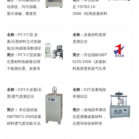
简介：
用伺服电机传
简介：
本仪器满
极、阳极糊阴极糊和
2009炭素材料体积密
动系统，均匀加载，
足 YS/T63.14-
炭素制品常温的电阻
度测定方法》。
显示准确，重复性
2006《铝用炭素材料
率。广泛应用在高等
好，本仪器适合适合
检测方法,第13部分杨
院校，科研单位，质
GB/T3074.1-2021炭
氏模量的测定-静测
检部门和生产厂的材
素材料抗折强度测定
法》以及GB/10700
名称：
PCY-C型 炭
名称：
炭素材料真密
料检测。
方法 。
—2006“精细陶瓷弹
素/石墨材料立式热膨
度测定仪
性模量试验方法-弯曲
胀仪(热膨胀系数测定
法”，适用于工程陶
简介：
PCY-C型炭素/
简介：
符合国标GB/T
仪)
瓷、精细陶瓷、铝用
石墨材料热膨胀仪用
6155-2008《炭素材
炭素材料在室温下的
于检测石墨、炭素等
料真密度和真气孔率
静态弹性模量的测
无机材料线变量、线
测定方法》。广泛应
定。
膨胀系数、体膨胀系
用在高等院校，科研
数、急热膨胀、以及
单位，质检部门和生
名称：
DSY-II 炭素(石
名称：
DZY炭素电阻
它们变化曲线,对试样
产厂的材料检测。
墨)透气度测定仪
率测试仪
进行气氛保护（可
控）。适合
简介：
本仪器依据
简介：
该电阻率测试
GB/T3074.4-2016对
GB/T9973-2006炭素
仪是测量碳素材料，
石墨电极热膨胀系数
材料透气度试验方法,
石墨等块状材料常
的测定。也可以适用
用于测定炭素材料的
温、高温下高导电性
其它固体材料对大试
渗透性系数（即透气
能的专用仪器。该仪