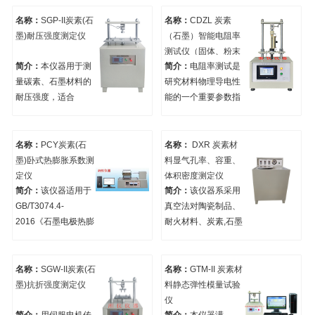
化性的测定。石墨氧
常温下对炭素材料导
化性试验电炉试验原
电性能的测试。符合
名称：
SGP-II炭素(石
名称：
CDZL 炭素
理，氧化性是石墨试
标准该仪器可用来按
墨)耐压强度测定仪
（石墨）智能电阻率
样在650℃温度下通
ISO 11713-2000、
测试仪（固体、粉末
入空气，每小时每克
YS/T63.2-2005和
简介：
本仪器用于测
简介：
电阻率测试是
均可）
试样氧化损失的毫克
YS/T 64,YB/T 120-
量碳素、石墨材料的
研究材料物理导电性
数。 本石墨氧化性测
1997《炭素材料电阻
耐压强度，适合
能的一个重要参数指
定仪是专为石墨材料
率测量方法 》。广泛
GB/T1431-2019炭素
标，本仪器适用于在
氧化性能检测设计的
应用在高等院校，科
材料耐压强度测定方
常温下对炭阳极用煅
高精度分析设备，适
研单位，质检部门和
法。
后石油焦粉末电阻率
名称：
PCY炭素(石
名称：
DXR 炭素材
用于石墨生产企业质
生产厂的材料检测。
性能的测试。符合标
墨)卧式热膨胀系数测
料显气孔率、容重、
量管控、科研机构材
准YS/T 587.6-
定仪
体积密度测定仪
料性能研究、高校相
2006《炭阳极煅后石
简介：
该仪器适用于
简介：
该仪器系采用
关专业实验教学等场
油焦检测方
GB/T3074.4-
真空法对陶瓷制品、
景。
法 》， GB/T24525-
2016《石墨电极热膨
耐火材料、炭素,石墨
2009《炭素电阻率测
胀系数(CTE)测定方
等材料的显气孔率、
定方法及要求 》。该
法》，
容重，体积密度进行
仪器也可用来按ISO
测定的仪器。 满足
名称：
SGW-II炭素(石
名称：
GTM-II 炭素材
11713、YS/T63.2和
GB/T6156《炭素材
墨)抗折强度测定仪
料静态弹性模量试验
YS/T 64标准方法测
料显气孔率测定方
仪
试阴极炭块、预焙阳
法》、GB/T242528-