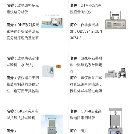
样要求的检测。
度）. 炭素材料的渗透
器采用高精度稳流源
名称：
玻璃原料多元
名称：
DTM-I动态弹
性系数是指在空气中,
供电，电流、电压自
素快速分析仪
性模量测试仪
通过测定试样内空真
动显示,并且稳定,准
空度的衰减速度,计算
确,直观,方便。
简介：
DHF系列多元
简介：
仪器参照标
出渗透性系数.
素快速分析仪是以光
准：GB5594.2,GB/T
度分析原理为基础研
3074.2，
制而成的分析仪，采
GB/T3074.2-
用了独特的线性扩展
2008《石墨电极弹性
及提高灵敏度的方
模量测定方法》
名称：
玻璃热稳定性
名称：
SMDR石墨材
法，解决了传统光度
GB/T5594杨氏弹性
试验机（水冷法）
料中温导热系数测定
法分析高组份含量偏
模量 泊松比测试方法
仪
离线性，分析低组份
以及GB/T
简介：
该仪器用于测
简介：
该仪器采用试
含量灵敏度差的问
2105,GB10700等。
量玻璃制品的热稳定
样直流纵向热流法，
题，实现了大范围、
性，也可用于其他硅
园柱体试样通过电流
高精度地快速分析。
酸制品的热稳定性。
时产生的热量沿试样
1994年完成八元素系
纵向两端传导，达到
统分析，2000年完成
稳定后认为是一维纵
名称：
GKZ-II炭素高
名称：
GDT-II炭素高
十八元素系统分析，
向热流并对试样和测
温抗压抗折试验机
温电阻率测试仪
2002年完成二十元素
向环境交换进行修
系统分析。该分析手
正。满足GB/T 8722-
简介：
简介：
满足