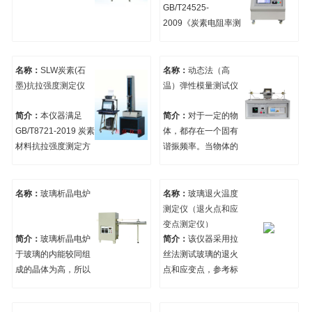
段在国内外均属首
2019《石墨材料中温
GB/T24525-
创，在硅酸盐系统分
导热系数测定方法》
2009《炭素电阻率测
析领域具有显著优
要求，适用于石墨材
定方法及的要求 》高
势，特别适应于陶
料在100～1000℃范
温下高导电性能的专
瓷、耐火材料、水
围内的导热系数测
用仪器。该仪器采用
名称：
SLW炭素(石
名称：
动态法（高
泥、玻璃、地质、非
定。
高精度稳流源供电，
墨)抗拉强度测定仪
温）弹性模量测试仪
金属矿产等行业
电流、电压自动显示,
并且稳定,准确,直观,
简介：
本仪器满足
简介：
对于一定的物
方便。
GB/T8721-2019 炭素
体，都存在一个固有
材料抗拉强度测定方
谐振频率。当物体的
法
体积、材质一定时，
该物体的谐振频率仅
与其密度有关。物体
名称：
玻璃析晶电炉
名称：
玻璃退火温度
的强度与其密度有
测定仪（退火点和应
关，因此物体的固有
变点测定仪）
振动频率决定了物体
简介：
玻璃析晶电炉
简介：
该仪器采用拉
强度。
于玻璃的内能较同组
丝法测试玻璃的退火
成的晶体为高，所以
点和应变点，参考标
玻璃处于介稳状态，
准ASTM C336，
在一定条件下存在着
SJT11039-1996电子