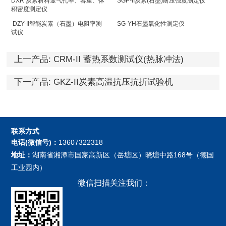
DXR 炭素材料显气孔率、容重、体
SGP-II炭素(石墨)耐压强度测定仪
积密度测定仪
DZY-II智能炭素（石墨）电阻率测
SG-YH石墨氧化性测定仪
试仪
上一产品:
CRM-II 蓄热系数测试仪(热脉冲法)
下一产品:
GKZ-II炭素高温抗压抗折试验机
联系方式
电话(微信号)：
13607322318
地址：
湖南省湘潭市国家高新区（岳塘区）晓塘中路168号（德国
工业园内）
微信扫描关注我们：