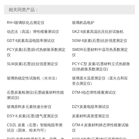
相关同类产品：
RH-I玻璃软化点测定仪
玻璃析晶电炉
动态法（高温）弹性模量测试仪
GKZ-II炭素高温抗压抗折试验机
GDT-II炭素高温电阻率测试仪
SGW-II炭素(石墨)抗折强度测定仪
PCY炭素(石墨)卧式热膨胀系数测定
SMDR石墨材料中温导热系数测定
仪
仪
SLW炭素(石墨)抗拉强度测定仪
PCY-C型 炭素/石墨材料立式热膨胀
仪(热膨胀系数测定仪)
玻璃热稳定性试验机（水冷法）
玻璃退火温度测定仪（退火点和应
变点测定仪）
石墨炭素检测仪(石墨碳素材料性能
DTM-I动态弹性模量测试仪
测试仪)
玻璃原料多元素快速分析仪
DZY炭素电阻率测试仪
DSY-II 炭素(石墨)透气度测定仪
炭素材料真密度测定仪
CDZL 炭素（石墨）智能电阻率测
GTM-II 炭素材料静态弹性模量试验
试仪（固体、粉末均可）
仪