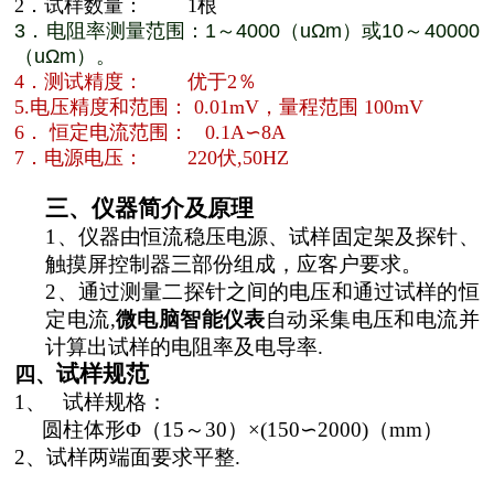
2
．试样数量：
1
根
3
．电阻率测量范围：1～4000（uΩm）或10～40000
（uΩm）。
4
．测试精度： 优于
2
％
5
.
电压精度和范围：
0.01mV
，量程范围
100mV
6
． 恒定电流范围：
0.1A
∽8A
7
．电源电压：
220
伏
,50HZ
三、
仪器简介及原理
1
、
仪器由
恒流稳压电源
、试样固定架及探针、
触摸屏控制器三部份组成，应客户要求。
2
、
通过测量二探针之间的电压和通过试样的恒
定电流
,
微电脑智能仪表
自动采集电压和电流并
计算出试样的电阻率及电导率
.
试样规范
四、
1
、
试样规格：
圆柱体形
Φ（
15
～
30
）×
(150
∽
2000)
（
mm
）
2、
试样两端面要求平整
.