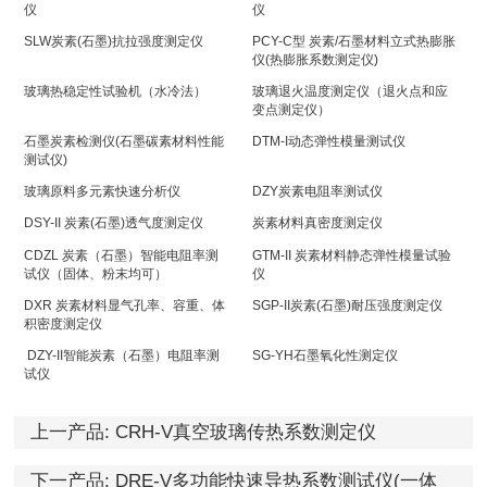
仪
仪
SLW炭素(石墨)抗拉强度测定仪
PCY-C型 炭素/石墨材料立式热膨胀
仪(热膨胀系数测定仪)
玻璃热稳定性试验机（水冷法）
玻璃退火温度测定仪（退火点和应
变点测定仪）
石墨炭素检测仪(石墨碳素材料性能
DTM-I动态弹性模量测试仪
测试仪)
玻璃原料多元素快速分析仪
DZY炭素电阻率测试仪
DSY-II 炭素(石墨)透气度测定仪
炭素材料真密度测定仪
CDZL 炭素（石墨）智能电阻率测
GTM-II 炭素材料静态弹性模量试验
试仪（固体、粉末均可）
仪
DXR 炭素材料显气孔率、容重、体
SGP-II炭素(石墨)耐压强度测定仪
积密度测定仪
DZY-II智能炭素（石墨）电阻率测
SG-YH石墨氧化性测定仪
试仪
上一产品:
CRH-V真空玻璃传热系数测定仪
下一产品:
DRE-V多功能快速导热系数测试仪(一体