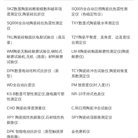
SKZ数显陶瓷砖断裂模数和破坏强
SQ005全自动日用陶瓷抗热震性测
度测定仪,陶瓷砖抗折仪
定仪（热稳定性仪）
SQ006全自动陶瓷砖抗热震性测定
TXY数显式陶瓷吸水率测定仪
仪
TKL陶瓷砖釉面抗龟裂试验仪（蒸压
TZY陶瓷平整度、直角度、边直度综
釜）
合测定仪
WM陶瓷无釉砖耐磨试验仪,钢轮式
LM-8陶瓷砖釉面耐磨性测定仪(陶瓷
耐磨试验机,无机（路面）材料耐磨
耐磨仪)
试验仪
DPK数显电动坯料式抗折仪（新
TCY陶瓷砖冲击试验仪,陶瓷砖恢复
型）
系数测定仪
WD全自动白度仪
PM 致密度仪(针入度计)
KS-B数显可塑性测定仪,微电脑可塑
NR-10手持式色差仪
性测定仪
CHD 陶瓷砖厚度测量仪
CJB日用陶瓷冲击试验仪
XPY 陶瓷线性热膨胀仪,石材线性热
SPY陶瓷砖湿膨胀测定仪
膨胀仪
DPK 智能电动抗折仪（新型触摸屏
金色磨耗仪
微电脑）