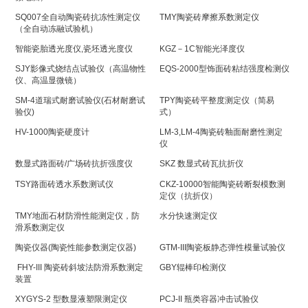
SQ007全自动陶瓷砖抗冻性测定仪
TMY陶瓷砖摩擦系数测定仪
（全自动冻融试验机）
智能瓷胎透光度仪,瓷坯透光度仪
KGZ－1C智能光泽度仪
SJY影像式烧结点试验仪（高温物性
EQS-2000型饰面砖粘结强度检测仪
仪、高温显微镜）
SM-4道瑞式耐磨试验仪(石材耐磨试
TPY陶瓷砖平整度测定仪（简易
验仪)
式）
HV-1000陶瓷硬度计
LM-3,LM-4陶瓷砖釉面耐磨性测定
仪
数显式路面砖/广场砖抗折强度仪
SKZ 数显式砖瓦抗折仪
TSY路面砖透水系数测试仪
CKZ-10000智能陶瓷砖断裂模数测
定仪（抗折仪）
TMY地面石材防滑性能测定仪，防
水分快速测定仪
滑系数测定仪
陶瓷仪器(陶瓷性能参数测定仪器)
GTM-III陶瓷板静态弹性模量试验仪
FHY-III 陶瓷砖斜坡法防滑系数测定
GBY辊棒印检测仪
装置
XYGYS-2 型数显液塑限测定仪
PCJ-II 瓶类容器冲击试验仪