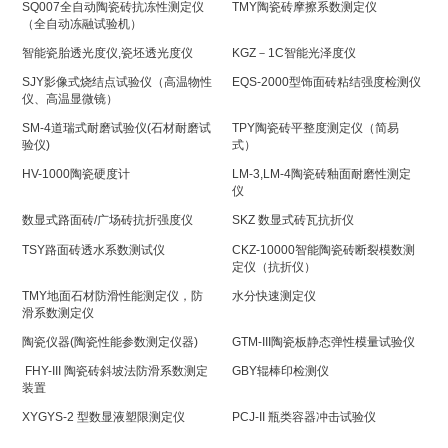
SQ007全自动陶瓷砖抗冻性测定仪
TMY陶瓷砖摩擦系数测定仪
（全自动冻融试验机）
智能瓷胎透光度仪,瓷坯透光度仪
KGZ－1C智能光泽度仪
SJY影像式烧结点试验仪（高温物性
EQS-2000型饰面砖粘结强度检测仪
仪、高温显微镜）
SM-4道瑞式耐磨试验仪(石材耐磨试
TPY陶瓷砖平整度测定仪（简易
验仪)
式）
HV-1000陶瓷硬度计
LM-3,LM-4陶瓷砖釉面耐磨性测定
仪
数显式路面砖/广场砖抗折强度仪
SKZ 数显式砖瓦抗折仪
TSY路面砖透水系数测试仪
CKZ-10000智能陶瓷砖断裂模数测
定仪（抗折仪）
TMY地面石材防滑性能测定仪，防
水分快速测定仪
滑系数测定仪
陶瓷仪器(陶瓷性能参数测定仪器)
GTM-III陶瓷板静态弹性模量试验仪
FHY-III 陶瓷砖斜坡法防滑系数测定
GBY辊棒印检测仪
装置
XYGYS-2 型数显液塑限测定仪
PCJ-II 瓶类容器冲击试验仪