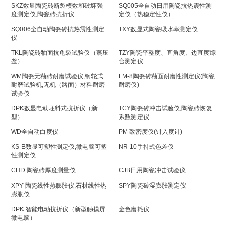
SKZ数显陶瓷砖断裂模数和破坏强
SQ005全自动日用陶瓷抗热震性测
度测定仪,陶瓷砖抗折仪
定仪（热稳定性仪）
SQ006全自动陶瓷砖抗热震性测定
TXY数显式陶瓷吸水率测定仪
仪
TKL陶瓷砖釉面抗龟裂试验仪（蒸压
TZY陶瓷平整度、直角度、边直度综
釜）
合测定仪
WM陶瓷无釉砖耐磨试验仪,钢轮式
LM-8陶瓷砖釉面耐磨性测定仪(陶瓷
耐磨试验机,无机（路面）材料耐磨
耐磨仪)
试验仪
DPK数显电动坯料式抗折仪（新
TCY陶瓷砖冲击试验仪,陶瓷砖恢复
型）
系数测定仪
WD全自动白度仪
PM 致密度仪(针入度计)
KS-B数显可塑性测定仪,微电脑可塑
NR-10手持式色差仪
性测定仪
CHD 陶瓷砖厚度测量仪
CJB日用陶瓷冲击试验仪
XPY 陶瓷线性热膨胀仪,石材线性热
SPY陶瓷砖湿膨胀测定仪
膨胀仪
DPK 智能电动抗折仪（新型触摸屏
金色磨耗仪
微电脑）