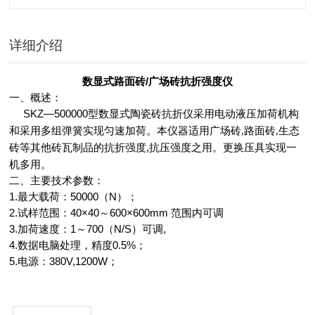
详细介绍
数显式
路面砖/广场砖抗折强度仪
一、概述：
SKZ—500000型数显式
采用电动液压加荷机构
陶瓷砖抗折仪
和采用多组弹簧实现匀速加荷。
本
仪器适用广场砖,路面砖,生态
砖瓦制品的抗折强度,抗压强度之用。更换压具实现一
砖等其他
机多用。
二、主要技术参数：
1.最大载荷：50000（N）；
2.试样范围：40×40～600×600mm 范围内可调
3.加荷速度：1～700（N/S）可调,
4.数据电脑处理，精度0.5%；
5.电源：380V,1200W；