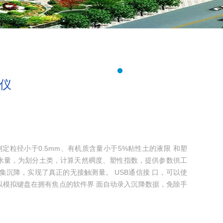
定仪
测定粒径小于0.5mm、有机质含量小于5%粘性土的液限 和塑
水量，为划分土类，计算天然稠度、塑性指数，提供参数供工
集沉降，实现了真正的无接触测量。 USB通信接 口，可以使
以模拟键盘在拥有焦点的软件界 面自动录入沉降数据，免除手