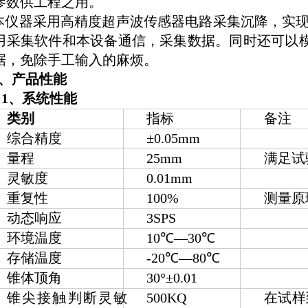
参数供工程之用。
仪器采用高精度超声波传感器电路采集沉降，实现
用采集软件和本设备通信，采集数据。同时还可以模
据，免除手工输入的麻烦。
、产品性能
1
、系统性能
类别
指标
备注
综合精度
±0.05mm
量程
25mm
满足试
灵敏度
0.01mm
重复性
100%
测量原
动态响应
3SPS
环境温度
10℃—30℃
存储温度
-20℃—80℃
锥体顶角
30°±0.01
锥尖接触判断灵敏
500KQ
在试样