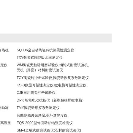
（热稳
SQ006全自动陶瓷砖抗热震性测定仪
TXY数显式陶瓷吸水率测定仪
测定仪
WM陶瓷无釉砖耐磨试验仪,钢轮式耐磨试验机,
无机（路面）材料耐磨试验仪
TCY陶瓷砖冲击试验仪,陶瓷砖恢复系数测定仪
KS-B数显可塑性测定仪,微电脑可塑性测定仪
CJB日用陶瓷冲击试验仪
DPK 智能电动抗折仪（新型触摸屏微电脑）
自动冻
TMY陶瓷砖摩擦系数测定仪
智能瓷胎透光度仪,瓷坯透光度仪
、高温显
EQS-2000型饰面砖粘结强度检测仪
SM-4道瑞式耐磨试验仪(石材耐磨试验仪)