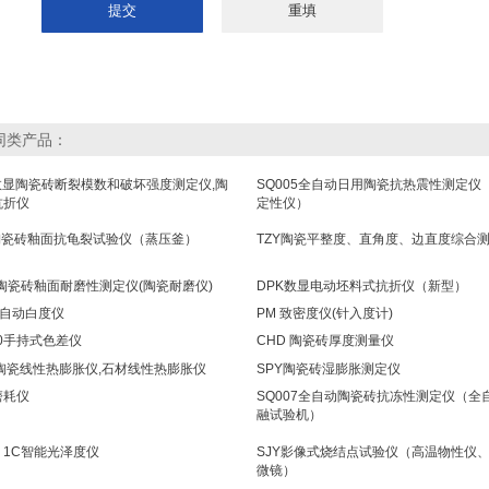
同类产品：
数显陶瓷砖断裂模数和破坏强度测定仪,陶
SQ005全自动日用陶瓷抗热震性测定仪
抗折仪
定性仪）
L陶瓷砖釉面抗龟裂试验仪（蒸压釜）
TZY陶瓷平整度、直角度、边直度综合
8陶瓷砖釉面耐磨性测定仪(陶瓷耐磨仪)
DPK数显电动坯料式抗折仪（新型）
全自动白度仪
PM 致密度仪(针入度计)
10手持式色差仪
CHD 陶瓷砖厚度测量仪
 陶瓷线性热膨胀仪,石材线性热膨胀仪
SPY陶瓷砖湿膨胀测定仪
磨耗仪
SQ007全自动陶瓷砖抗冻性测定仪（全
融试验机）
－1C智能光泽度仪
SJY影像式烧结点试验仪（高温物性仪
微镜）