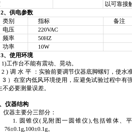
度
以可靠接
2、供电参数
类别
指标
备注
电压
220VAC
频率
50HZ
功率
10W
3、使用环境
1)工作台不能有震动、晃动。
2
)
调
水
平
：实验前要调节仪器底脚螺钉，使水
3 ）
在室内低风环境使用，应避免试验过程中有
生不必要测量误差。
、仪器结构
仪器主要分三部分：
1.
圆锥仪(见附图一圆锥仪),包括锥体、
76±0.1g,100±0.1g。