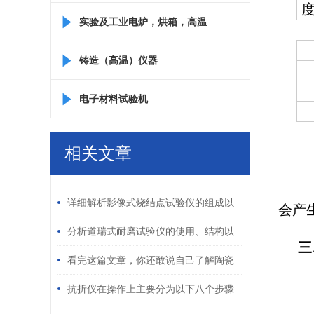
实验及工业电炉，烘箱，高温
箱
铸造（高温）仪器
电子材料试验机
相关文章
/ RELATED ARTICLES
详细解析影像式烧结点试验仪的组成以
会产
及工艺
分析道瑞式耐磨试验仪的使用、结构以
三
及特点
看完这篇文章，你还敢说自己了解陶瓷
砖抗热震性测定仪吗？
抗折仪在操作上主要分为以下八个步骤