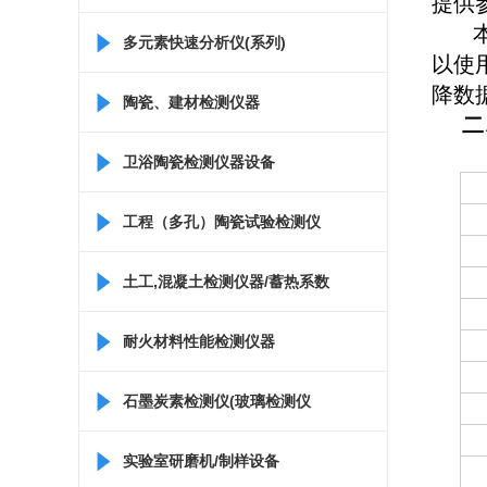
提供
本
多元素快速分析仪(系列)
以使
降数
陶瓷、建材检测仪器
二
卫浴陶瓷检测仪器设备
工程（多孔）陶瓷试验检测仪
器
土工,混凝土检测仪器/蓄热系数
仪/比热容测定仪
耐火材料性能检测仪器
石墨炭素检测仪(玻璃检测仪
器)
实验室研磨机/制样设备