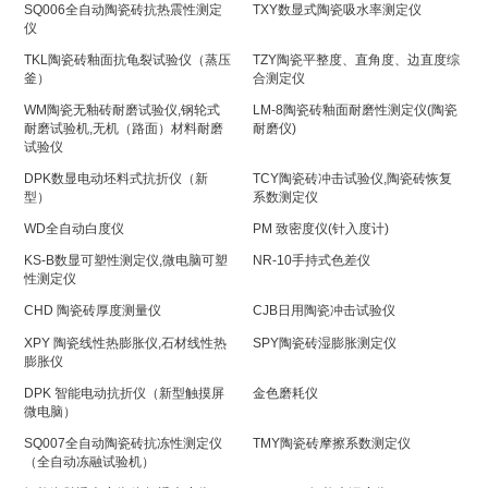
SQ006全自动陶瓷砖抗热震性测定
TXY数显式陶瓷吸水率测定仪
仪
TKL陶瓷砖釉面抗龟裂试验仪（蒸压
TZY陶瓷平整度、直角度、边直度综
釜）
合测定仪
WM陶瓷无釉砖耐磨试验仪,钢轮式
LM-8陶瓷砖釉面耐磨性测定仪(陶瓷
耐磨试验机,无机（路面）材料耐磨
耐磨仪)
试验仪
DPK数显电动坯料式抗折仪（新
TCY陶瓷砖冲击试验仪,陶瓷砖恢复
型）
系数测定仪
WD全自动白度仪
PM 致密度仪(针入度计)
KS-B数显可塑性测定仪,微电脑可塑
NR-10手持式色差仪
性测定仪
CHD 陶瓷砖厚度测量仪
CJB日用陶瓷冲击试验仪
XPY 陶瓷线性热膨胀仪,石材线性热
SPY陶瓷砖湿膨胀测定仪
膨胀仪
DPK 智能电动抗折仪（新型触摸屏
金色磨耗仪
微电脑）
SQ007全自动陶瓷砖抗冻性测定仪
TMY陶瓷砖摩擦系数测定仪
（全自动冻融试验机）