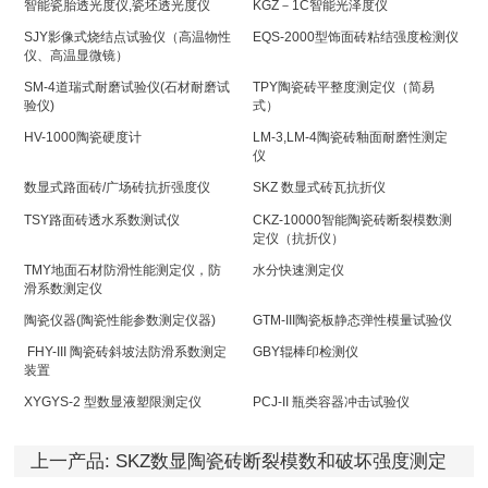
智能瓷胎透光度仪,瓷坯透光度仪
KGZ－1C智能光泽度仪
SJY影像式烧结点试验仪（高温物性
EQS-2000型饰面砖粘结强度检测仪
仪、高温显微镜）
SM-4道瑞式耐磨试验仪(石材耐磨试
TPY陶瓷砖平整度测定仪（简易
验仪)
式）
HV-1000陶瓷硬度计
LM-3,LM-4陶瓷砖釉面耐磨性测定
仪
数显式路面砖/广场砖抗折强度仪
SKZ 数显式砖瓦抗折仪
TSY路面砖透水系数测试仪
CKZ-10000智能陶瓷砖断裂模数测
定仪（抗折仪）
TMY地面石材防滑性能测定仪，防
水分快速测定仪
滑系数测定仪
陶瓷仪器(陶瓷性能参数测定仪器)
GTM-III陶瓷板静态弹性模量试验仪
FHY-III 陶瓷砖斜坡法防滑系数测定
GBY辊棒印检测仪
装置
XYGYS-2 型数显液塑限测定仪
PCJ-II 瓶类容器冲击试验仪
上一产品:
SKZ数显陶瓷砖断裂模数和破坏强度测定