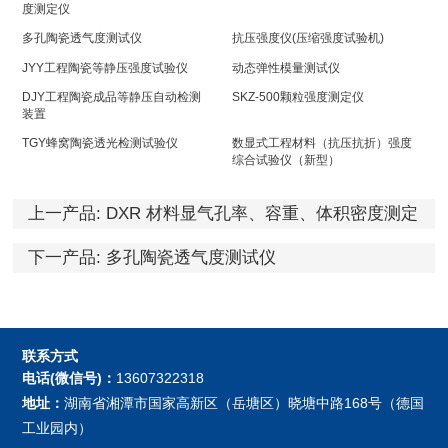
度测定仪
多孔陶瓷透气度测试仪
抗压强度仪(压缩强度试验机)
JYY工程陶瓷等静压强度试验仪
动态弹性模量测试仪
DJY工程陶瓷成品等静压自动检测
SKZ-500颗粒强度测定仪
装置
TGY蜂窝陶瓷透光检测试验仪
数显式工程材料（抗压抗折）强度
综合试验仪（新型）
上一产品:
DXR 材料显气孔率、容重、体积密度测定
仪
下一产品:
多孔陶瓷透气度测试仪
联系方式
电话(微信号)：
13607322318
地址：
湖南省湘潭市国家高新区（岳塘区）晓塘中路168号（德国
工业园内）