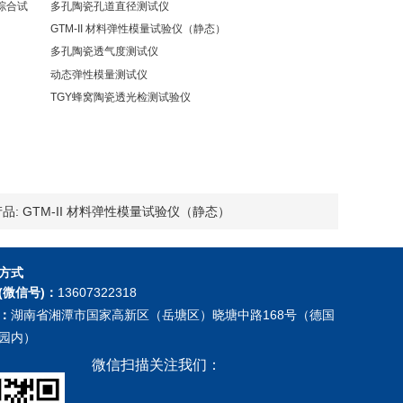
综合试
多孔陶瓷孔道直径测试仪
GTM-II 材料弹性模量试验仪（静态）
多孔陶瓷透气度测试仪
动态弹性模量测试仪
TGY蜂窝陶瓷透光检测试验仪
品:
GTM-II 材料弹性模量试验仪（静态）
方式
(微信号)：
13607322318
：
湖南省湘潭市国家高新区（岳塘区）晓塘中路168号（德国
园内）
微信扫描关注我们：