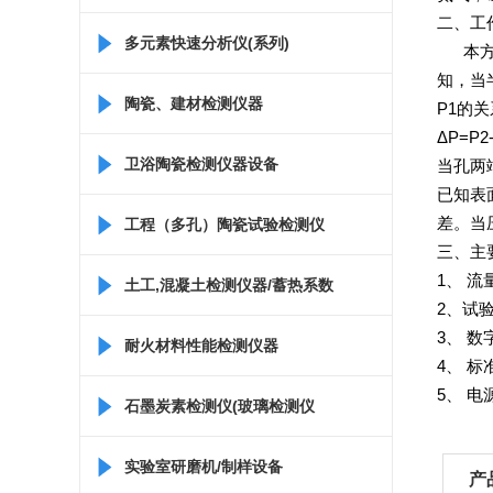
二、工
多元素快速分析仪(系列)
本方法
知，当
陶瓷、建材检测仪器
P1的关
ΔP=P
卫浴陶瓷检测仪器设备
当孔两
已知表
差。当
工程（多孔）陶瓷试验检测仪
三、主
1、 流
器
土工,混凝土检测仪器/蓄热系数
2、试验
3、 
仪/比热容测定仪
耐火材料性能检测仪器
4、 标
5、 电
石墨炭素检测仪(玻璃检测仪
器)
实验室研磨机/制样设备
产