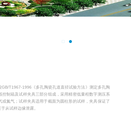
B/T1967-1996《多孔陶瓷孔道直径试验方法》测定多孔陶
器控制箱及试样夹具三部分组成，采用精密低量程数字测压系
气或氮气；试样夹具适用于截面为圆柱形的试样，夹具保证了
至于从试样边缘泄露。