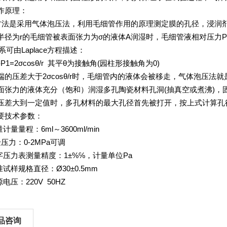
作原理：
是采用气体泡压法，利用毛细管作用的原理测定膜的孔径，浸润剂
半径为r的毛细管被表面张力为σ的液体A润湿时，毛细管液相对压力P2
系可由Laplace方程描述：
2-P1=2σcosθ/r 其平θ为接触角(园柱形接触角为0)
端的压差大于2σcosθ/r时，毛细管内的液体会被移走，气体泡压
面张力的液体充分（饱和）润湿多孔陶瓷材料孔洞(抽真空或煮沸)，
压差大到一定值时，多孔材料的最大孔径首先被打开，按上式计算孔
要技术参数：
量计量量程：6ml～3600ml/min
压力：0-2MPa可调
数字压力表测量精度：1±%℅，计量单位Pa
准试样规格直径：Ø30±0.5mm
源电压：220V 50HZ
品咨询