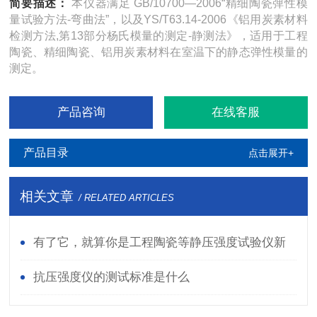
简要描述：
本仪器满足 GB/10700—2006“精细陶瓷弹性模
量试验方法-弯曲法”，以及YS/T63.14-2006《铝用炭素材料
检测方法,第13部分杨氏模量的测定-静测法》，适用于工程
陶瓷、精细陶瓷、铝用炭素材料在室温下的静态弹性模量的
测定。
产品咨询
在线客服
产品目录
点击展开+
相关文章
/ RELATED ARTICLES
有了它，就算你是工程陶瓷等静压强度试验仪新
手也能变老师傅
抗压强度仪的测试标准是什么