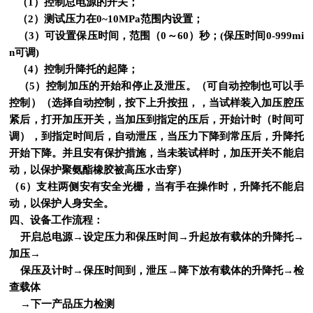
（1）控制总电源的开关；
（2）测试压力在0~10MPa范围内设置；
（3）可设置保压时间，范围（0～60）秒；(保压时间0-999mi
n可调)
（4）控制升降托的起降；
（5）控制加压的开始和停止及泄压。（可自动控制也可以手
控制）
（选择自动控制，按下上升按扭，，当试样装入加压腔压
紧后，打开加压开关，当加压到指定的压后，开始计时（时间可
调），到指定时间后，自动泄压，当压力下降到常压后，升降托
开始下降。并且安有保护措施，当未装试样时，加压开关不能启
动，以保护聚氨酯橡胶被高压水击穿）
（6）支柱两侧安有安全光栅，当有手在操作时，升降托不能启
动，以保护人身安全。
四、设备工作流程：
开启总电源→设定压力和保压时间→升起放有载体的升降托→
加压→
保压及计时→保压时间到，泄压→降下放有载体的升降托→检
查载体
→下一产品压力检测