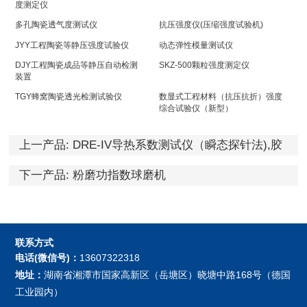
度测定仪
多孔陶瓷透气度测试仪
抗压强度仪(压缩强度试验机)
JYY工程陶瓷等静压强度试验仪
动态弹性模量测试仪
DJY工程陶瓷成品等静压自动检测
SKZ-500颗粒强度测定仪
装置
TGY蜂窝陶瓷透光检测试验仪
数显式工程材料（抗压抗折）强度
综合试验仪（新型）
上一产品:
DRE-IV导热系数测试仪（瞬态探针法),胶
体导热仪，颗粒导热仪
下一产品:
粉磨功指数球磨机
联系方式
电话(微信号)：
13607322318
地址：
湖南省湘潭市国家高新区（岳塘区）晓塘中路168号（德国
工业园内）