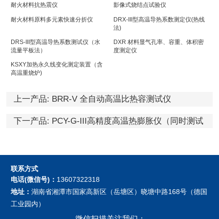
耐火材料抗热震仪
影像式烧结点试验仪
耐火材料原料多元素快速分折仪
DRX-III型高温导热系数测定仪(热线
法)
DRS-III型高温导热系数测试仪（水
DXR 材料显气孔率、容重、体积密
流量平板法）
度测定仪
KSXY加热永久线变化测定装置（含
高温重烧炉)
上一产品:
BRR-V 全自动高温比热容测试仪
下一产品:
PCY-G-III高精度高温热膨胀仪（同时测试
三个试样）
联系方式
电话(微信号)：
13607322318
地址：
湖南省湘潭市国家高新区（岳塘区）晓塘中路168号（德国
工业园内）
微信扫描关注我们：