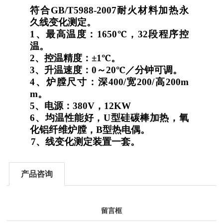
符合
GB/T5988-2007
耐火材料加热永
久线变化测定。
1
、最高温度：
1650℃
，
32
段程序控
温。
2
、控温精度：±
1℃
。
3
、升温速度：
0
～
20℃
／分钟可调。
4
、炉膛尺寸：深
400/
宽
200/
高
200m
m
。
5
、电源：
380V
，
12KW
6
、均温性能好，
U
型硅碳棒加热，氧
化铝纤维炉膛，
B
型热电偶。
7
、线变化测定装置一套。
产品咨询
留言框