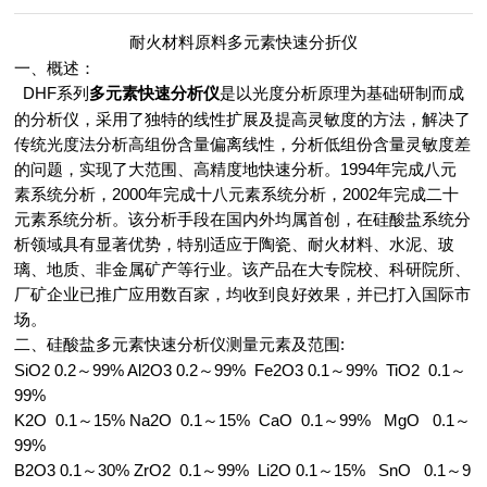
耐火材料原料多元素快速分折仪
一、概述：
DHF系列
是以光度分析原理为基础研制而成
多元素快速分析仪
的分析仪，采用了独特的线性扩展及提高灵敏度的方法，解决了
传统光度法分析高组份含量偏离线性，分析低组份含量灵敏度差
的问题，实现了大范围、高精度地快速分析。1994年完成八元
素系统分析，2000年完成十八元素系统分析，2002年完成二十
元素系统分析。该分析手段在国内外均属首创，在硅酸盐系统分
析领域具有显著优势，特别适应于陶瓷、耐火材料、水泥、玻
璃、地质、非金属矿产等行业。该产品在大专院校、科研院所、
厂矿企业已推广应用数百家，均收到良好效果，并已打入国际市
场。
测量元素及范围:
二、硅酸盐多元素快速分析仪
SiO2 0.2～99% Al2O3 0.2～99% Fe2O3 0.1～99% TiO2 0.1～
99%
K2O 0.1～15% Na2O 0.1～15% CaO 0.1～99% MgO 0.1～
99%
B2O3 0.1～30% ZrO2 0.1～99% Li2O 0.1～15% SnO 0.1～9