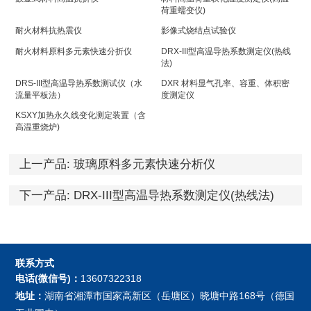
荷重蠕变仪)
耐火材料抗热震仪
影像式烧结点试验仪
耐火材料原料多元素快速分折仪
DRX-III型高温导热系数测定仪(热线
法)
DRS-III型高温导热系数测试仪（水
DXR 材料显气孔率、容重、体积密
流量平板法）
度测定仪
KSXY加热永久线变化测定装置（含
高温重烧炉)
上一产品:
玻璃原料多元素快速分析仪
下一产品:
DRX-III型高温导热系数测定仪(热线法)
联系方式
电话(微信号)：
13607322318
地址：
湖南省湘潭市国家高新区（岳塘区）晓塘中路168号（德国