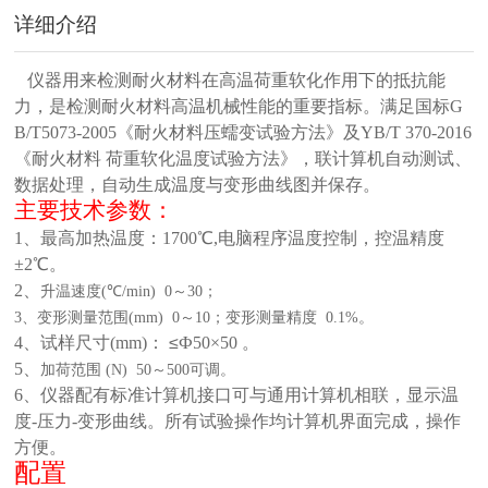
详细介绍
仪器用来检测耐火材料在高温荷重软化作用下的抵抗能
力，是检测耐火材料高温机械性能的重要指标。满足国标
G
B/T5073-2005《耐火材料压蠕变试验方法》及YB/T 370-2016
《
耐火材料
荷重软化温度试验方法
》
，联计算机自动测试、
数据处理，自动生成温度与变形曲线图并保存。
主要技术参数：
1、最高加热温度：1700℃
,
电脑程序温度控制，控温精度
±
2
℃
。
2、
升温速度
(
℃
/min)
0
～
30
；
3
、
变形测量范围
(mm)
0
～
10
；变形测量精度
0.1%
。
4、试样尺寸(mm)：
≤
Ф50×50
。
5、
加荷范围
(N)
50
～
500
可调。
6、仪器配有标准计算机接口
可与通用计算机相联，
显示温
度
-压力-变形曲线。
所有试验操作均计算机界面完成，操作
方便。
配置