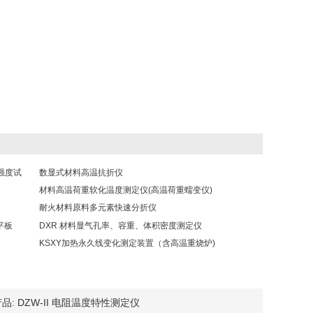
强度试
数显式材料高温抗折仪
材料高温荷重软化温度测定仪(高温荷重蠕变仪)
耐火材料原料多元素快速分折仪
平板
DXR 材料显气孔率、容重、体积密度测定仪
KSXY加热永久线变化测定装置（含高温重烧炉)
品:
DZW-II 电阻温度特性测定仪