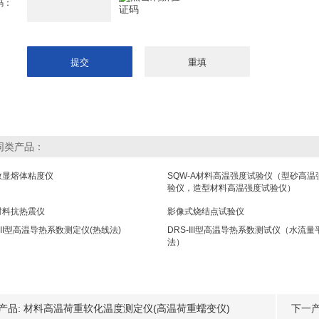
码：
同类产品：
数显熔体粘度仪
SQW-A材料高温强度试验仪（型砂高温
验仪，造型材料高温强度试验仪）
材料抗热震仪
影像式烧结点试验仪
-III型高温导热系数测定仪(热线法)
DRS-III型高温导热系数测试仪（水流量
法）
产品:
材料高温荷重软化温度测定仪(高温荷重蠕变仪)
下一产