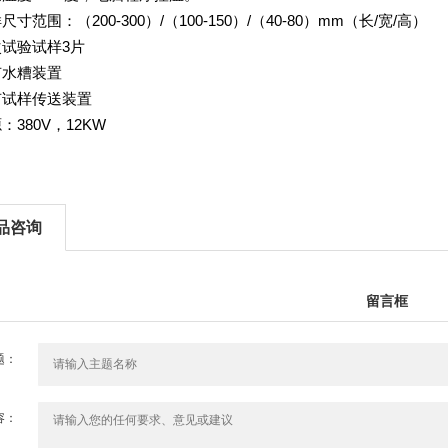
200-300
/
100-150
/
40-80
mm
/
/
样尺寸范围：
（
）
（
）
（
）
（长
宽
高）
3
次试验试样
片
有水糟装置
有试样传送装置
380V
12KW
源：
，
品咨询
留言框
题：
容：