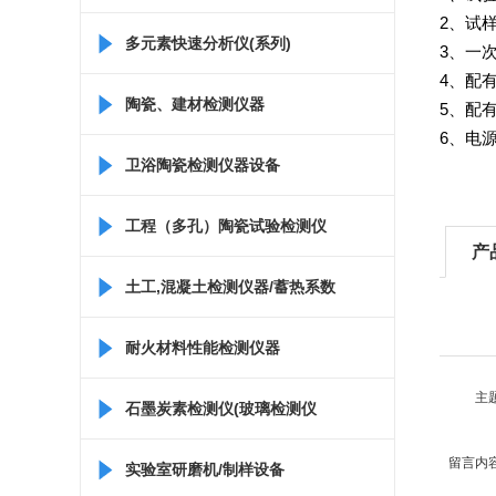
2
、
试
多元素快速分析仪(系列)
3
、
一
4
、
配
陶瓷、建材检测仪器
5
、
配
6
、
电
卫浴陶瓷检测仪器设备
工程（多孔）陶瓷试验检测仪
产
器
土工,混凝土检测仪器/蓄热系数
仪/比热容测定仪
耐火材料性能检测仪器
主
石墨炭素检测仪(玻璃检测仪
留言内
器)
实验室研磨机/制样设备