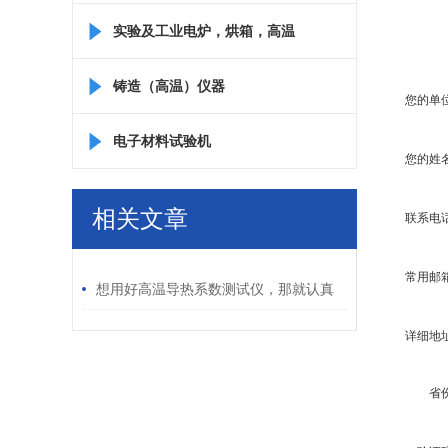
实验及工业电炉，烘箱，高温
箱
铸造（高温）仪器
您的单
电子材料试验机
您的姓
相关文章
联系电
/ RELATED ARTICLES
常用邮
想用好高温导热系数测试仪，那就认真
看看以下资料
详细地
省