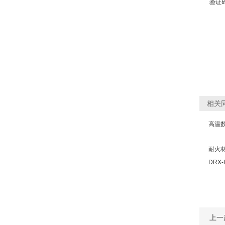
验证
相关
高温
耐火
DRX
上一