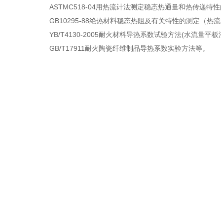
ASTMC518-04用热流计法测定稳态热通量和热传递特
GB10295-88绝热材料稳态热阻及有关特性的测定（热
YB/T4130-2005耐火材料导热系数试验方法(水流量平板
GB/T17911耐火陶瓷纤维制品导热系数实验方法等。