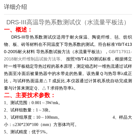
详细介绍
DRS-III高温导热系数测试仪（水流量平板法）
一、概述：
DRS-III
导热系数测试仪适用于耐火保温、陶瓷纤维、毡、纺织
YB/T413
物、板、砖等材料在不同温度下导热系数的测试。符合标准
0-2005
GB/T17911-
耐火材料
导热系数试验方法（水流量平板法），
2018
YB/T4130
耐火纤维制品试验方法等。
按照
测试标准，根据傅立
叶一维平板稳定导热过程的基本原理，测定稳态时一维热流通过试样
热面至冷面后被量热器中的水带走的热量。该热量Ｑ与热导率λ成正
,
比，与试样热面温差△Ｔ成反比
本仪器通过计算机系统自动完成测
量与计算来测定Ｑ、△Ｔ求得热导率λ。
二、主要技术参数：
1
、测试范围：0.001
～
3W/mk
。
2、试样组数量：1
～
3
块。
3、试样组厚度：10
～
100mm
。
4
、样品大
小：≤230*230*100（mm）方形体均可。
5
、测试精度：优于5%。