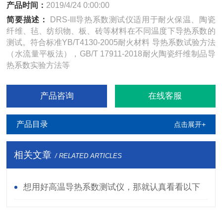
产品时间：
2019/4/24 0:00:00
简要描述：
DRS-III导热系数测试仪适用于耐火保温、陶瓷
纤维、毡、纺织物、板、砖等材料在不同温度下导热系数的
测试。符合标准YB/T4130-2005耐火材料 导热系数试验方法
（水流量平板法），GB/T 17911-2018耐火陶瓷纤维制品导
热系数实验方法等
产品咨询
在线客服
产品目录
点击展开+
相关文章
/ RELATED ARTICLES
想用好高温导热系数测试仪，那就认真看看以下
资料