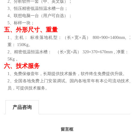
2、分析软件一套（中、英文版）；
3、恒压精密低温恒温水槽一台；
4、联想电脑一台（用户可自选）；
5、标样一块；
五、外形尺寸、重量
1、主机：
标准落地机型：（长×宽×高）
80
0×
90
0×1
40
0mm,
净
重：
1
5
0Kg。
2、精密低温恒温水槽：
（长×宽×高）
3
2
0×3
7
0×
67
0mm
,
净重：
3
5Kg
。
六、技术服务
1、免费保修壹年，长期提供技术服务，软件终生免费提供升级。
2、全国各地免费上门安装调试。国内各地常年有本公司流动技术人
员，可提供技术服务。
产品咨询
留言框