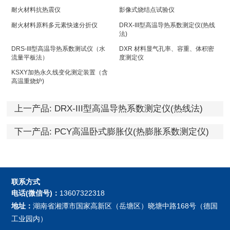
耐火材料抗热震仪
影像式烧结点试验仪
耐火材料原料多元素快速分折仪
DRX-III型高温导热系数测定仪(热线
法)
DRS-III型高温导热系数测试仪（水
DXR 材料显气孔率、容重、体积密
流量平板法）
度测定仪
KSXY加热永久线变化测定装置（含
高温重烧炉)
上一产品:
DRX-III型高温导热系数测定仪(热线法)
下一产品:
PCY高温卧式膨胀仪(热膨胀系数测定仪)
联系方式
电话(微信号)：
13607322318
地址：
湖南省湘潭市国家高新区（岳塘区）晓塘中路168号（德国
工业园内）