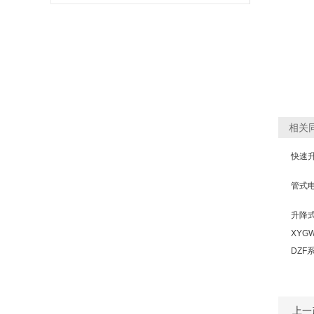
有详细说明
相关
快速升
管式
升降
XYG
DZF
上一