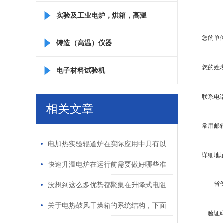
实验及工业电炉，烘箱，高温
您的单
箱
铸造（高温）仪器
您的姓
电子材料试验机
联系电
相关文章
常用邮
/ RELATED ARTICLES
电加热实验辊道炉在实际应用中具有以
详细地
下三种分类
快速升温电炉在运行前需要做好哪些准
备工作检查？
省
没想到这么多优势都聚集在升降式电阻
炉上
关于电热鼓风干燥箱的系统结构，下面
验证