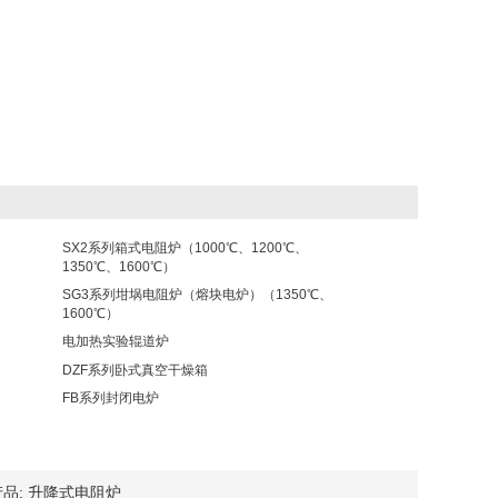
SX2系列箱式电阻炉（1000℃、1200℃、
1350℃、1600℃）
SG3系列坩埚电阻炉（熔块电炉）（1350℃、
1600℃）
电加热实验辊道炉
DZF系列卧式真空干燥箱
FB系列封闭电炉
品:
升降式电阻炉