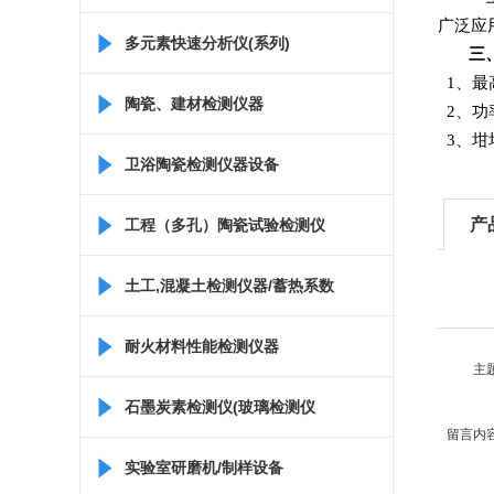
广泛应
多元素快速分析仪(系列)
三
1
、最
陶瓷、建材检测仪器
2
、功率
3
、坩
卫浴陶瓷检测仪器设备
产
工程（多孔）陶瓷试验检测仪
器
土工,混凝土检测仪器/蓄热系数
仪/比热容测定仪
耐火材料性能检测仪器
主
石墨炭素检测仪(玻璃检测仪
留言内
器)
实验室研磨机/制样设备