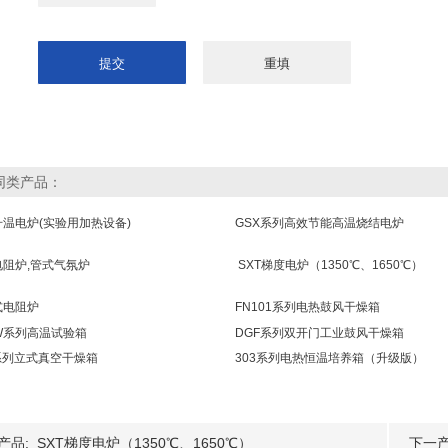
同类产品：
温电炉(实验用加热设备)
GSX系列高效节能高温烧结电炉
电阻炉,管式气氛炉
SXT梯度电炉（1350℃、1650℃）
式电阻炉
FN101系列电热鼓风干燥箱
W系列高温试验箱
DGF系列双开门工业鼓风干燥箱
系列立式真空干燥箱
303系列电热恒温培养箱（升级版）
产品:
SXT梯度电炉（1350℃、1650℃）
下一产