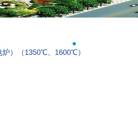
）（1350℃、1600℃）