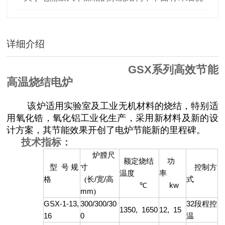
明
详细介绍
GSX
系列高效节能
高温烧结电炉
该炉适用实验室及工业无机材料的烧结，特别适
用氧化锆，氧化铝工业化生产，采用新材料及新的设
计方案，其节能效果开创了电炉节能新的里程碑。
技术指标：
炉膛尺
额定烧结
功
型
号 规
寸
控制方
温度
率
格
(
长
/
宽
/
高
式
℃
kw
mm
)
GSX-1-13,
300/300/30
32
段程控
1350,
1650
12,
15
16
0
温