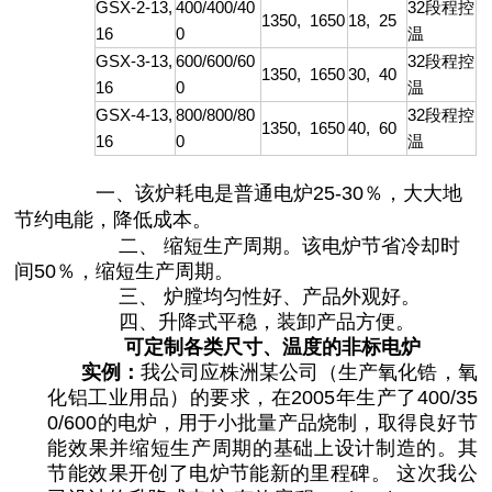
GSX-2-13,
400/400/40
32
段程控
1350,
1650
18,
25
16
0
温
GSX-3-13,
600/600/60
32
段程控
1350,
1650
30,
40
16
0
温
GSX-4-13,
800/800/80
32
段程控
1350,
1650
40,
60
16
0
温
一、该炉耗电是普通电炉
25-30
％，大大地
节约电能，降低成本。
二、 缩短生产周期。该电炉节省冷却时
间
50
％，缩短生产周期。
三、
炉膛均匀性好、产品外观好。
四、升降式平稳，装卸产品方便。
可定制各类尺寸、温度的非标电炉
实例：
我公司应株洲某公司（生产氧化锆，氧
化铝工业用品）的要求，在
2005
年生产了
400/35
0/600
的电炉，用于小批量产品烧制，取得良好节
能效果并缩短生产周期的基础上设计制造的。其
节能效果开创了电炉节能新的里程碑。
这次我公