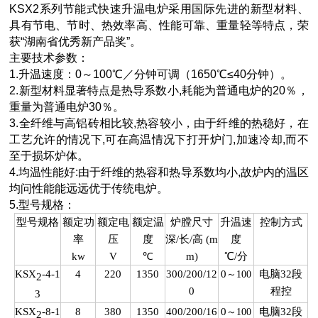
KSX2系列节能式快速升温电炉采用国际先进的新型材料、
具有节电、节时、热效率高、性能可靠、重量轻等特点，荣
获“湖南省优秀新产品奖”。
主要技术参数：
1.升温速度：0～100℃／分钟可调（1650℃≤40分钟）。
2.新型材料显著特点是热导系数小,耗能为普通电炉的20％，
重量为普通电炉30％。
3.全纤维与高铝砖相比较,热容较小，由于纤维的热稳好，在
工艺允许的情况下,可在高温情况下打开炉门,加速冷却,而不
至于损坏炉体。
4.均温性能好:由于纤维的热容和热导系数均小,故炉内的温区
均问性能能远远优于传统电炉。
5.型号规格：
型号规格
额定功
额定电
额定温
炉膛尺寸
升温速
控制方式
率
压
度
深/长/高 (m
度
kw
V
℃
m)
℃/分
KSX
-4-1
4
220
1350
300/200/12
0
～
电脑32段
100
2
0
程控
3
KSX
-8-1
8
380
1350
400/200/16
0
～
电脑32段
100
2