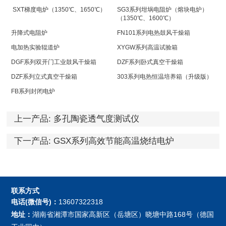
SXT梯度电炉（1350℃、1650℃）
SG3系列坩埚电阻炉（熔块电炉）
（1350℃、1600℃）
升降式电阻炉
FN101系列电热鼓风干燥箱
电加热实验辊道炉
XYGW系列高温试验箱
DGF系列双开门工业鼓风干燥箱
DZF系列卧式真空干燥箱
DZF系列立式真空干燥箱
303系列电热恒温培养箱（升级版）
FB系列封闭电炉
上一产品:
多孔陶瓷透气度测试仪
下一产品:
GSX系列高效节能高温烧结电炉
联系方式
电话(微信号)：
13607322318
地址：
湖南省湘潭市国家高新区（岳塘区）晓塘中路168号（德国