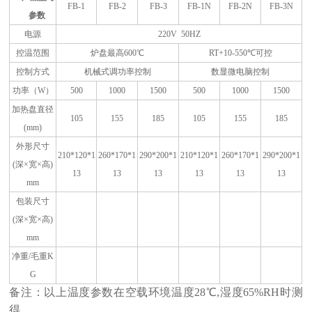
FB-1
FB-2
FB-3
FB-1N
FB-2N
FB-3N
参数
电源
220V 50HZ
控温范围
炉盘最高600℃
RT+10-550
℃可控
控制方式
机械式调功率控制
数显微电脑控制
功率（W）
500
1000
1500
500
1000
1500
加热盘直径
105
155
185
105
155
185
(mm)
外形尺寸
210*120*1
260*170*1
290*200*1
210*120*1
260*170*1
290*200*1
(
深×宽×高)
13
13
13
13
13
13
mm
包装尺寸
(
深×宽×高)
mm
净重/毛重K
G
备注：以上温度参数在空载环境温度28℃,湿度65%RH时测
得