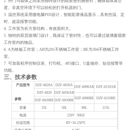
2.
外门与箱体之间采用独特设计的硅胶密封圈密封，确保箱体真空
度。非真空环境下可以轻松的打开机器的门。
3.
温控系统采用微电脑PID设计，智能彩屏液晶显示，具有控温、定
时、超温报警功能。
4.
工作室为长方形结构，有效面积大。
5.
独特的双层玻璃门设计，既保证了密封性，也可以通过玻璃窗观察
工作室内的物品。
6. A
为铁板工作室；AB为201不锈钢工作室；BE为304不锈钢工作
室。
7.
可加装程序控制仪表、打印机、485接口、U盘储存、短信报警等
功能。
三、技术参数
产品型号
DZF-6020A
DZF-6050A
DZF-6090AB
DZF-6210AB
DZF-6020
DZF-6050AB
DZF-6090BE
DZF-6210BE
参数
DZF-6020BE
DZF-6050BE
容量
25L
50L
90L
215L
电源
220V 50HZ
控温范围
RT+10-250
℃