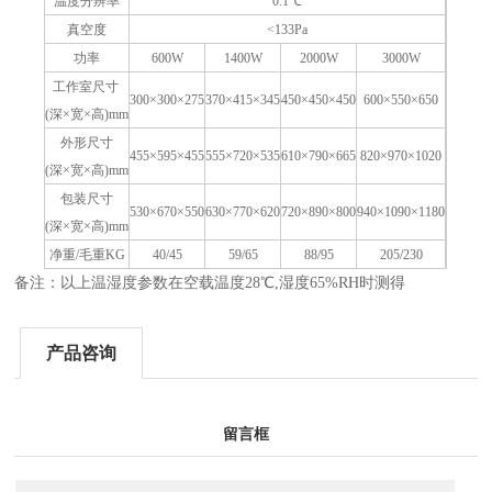
温度分辨率
0.1
℃
真空度
<133Pa
功率
600W
1400W
2000W
3000W
工作室尺寸
300×300×275
370×415×345
450×450×450
600×550×650
(
深×宽×高)mm
外形尺寸
455×595×455
555×720×535
610×790×665
820×970×1020
(
深×宽×高)mm
包装尺寸
530×670×550
630×770×620
720×890×800
940×1090×1180
(
深×宽×高)mm
净重/毛重KG
40/45
59/65
88/95
205/230
备注：以上温湿度参数在空载温度28℃,湿度65%RH时测得
产品咨询
留言框