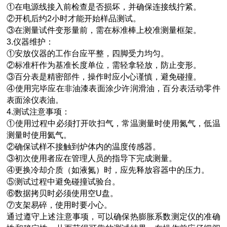
①在电源线接入前检查是否损坏，并确保连接线拧紧。
②开机后约2小时才能开始样品测试。
③在测量试件变形量前，需在标准棒上校准测量框架。
3.仪器维护：
①安放仪器的工作台应平整，四脚受力均匀。
②标准杆作为基准长度单位，需轻拿轻放，防止变形。
③百分表是精密部件，操作时应小心谨慎，避免碰撞。
④使用完毕应在非油漆表面涂少许润滑油，百分表活动零件
表面涂仪表油。
4.测试注意事项：
①使用过程中必须打开吹扫气，常温测量时使用氮气，低温
测量时使用氦气。
②确保试样不接触到炉体内的温度传感器。
③初次使用者应在管理人员的指导下完成测量。
④更换冷却介质（如液氮）时，应先释放容器中的压力。
⑤测试过程中避免碰撞试验台。
⑥数据拷贝时必须使用空U盘。
⑦支架易碎，使用时要小心。
通过遵守上述注意事项，可以确保热膨胀系数测定仪的准确