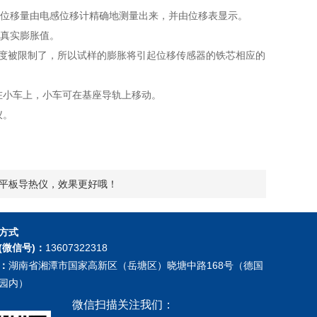
位移量由电感位移计精确地测量出来，并由位移表显示。
真实膨胀值。
度被限制了，所以试样的膨胀将引起位移传感器的铁芯相应的
小车上，小车可在基座导轨上移动。
仪。
平板导热仪，效果更好哦！
方式
(微信号)：
13607322318
：
湖南省湘潭市国家高新区（岳塘区）晓塘中路168号（德国
园内）
微信扫描关注我们：