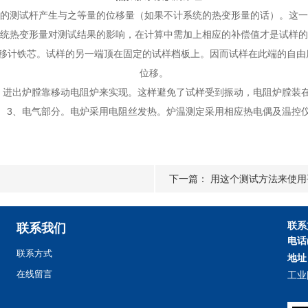
测试杆产生与之等量的位移量（如果不计系统的热变形量的话）。这一
热变形量对测试结果的影响，在计算中需加上相应的补偿值才是试样的
计铁芯。试样的另一端顶在固定的试样档板上。因而试样在此端的自由
位移。
进出炉膛靠移动电阻炉来实现。这样避免了试样受到振动，电阻炉膛装在
、电气部分。电炉采用电阻丝发热。炉温测定采用相应热电偶及温控
下一篇：
用这个测试方法来使用
联系
联系我们
电话
联系方式
地址
在线留言
工业