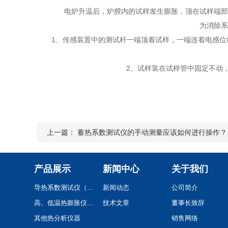
电炉升温后，炉膛内的试样发生膨胀，顶在试样端部的
为消除系统
1、传感装置中的测试杆一端顶着试样，一端连着电感位移
2、试样装在试样管中固定不动，
3
上一篇：
蓄热系数测试仪的手动测量应该如何进行操作？
产品展示
新闻中心
关于我们
导热系数测试仪（系列）
新闻动态
公司简介
高、低温热膨胀仪(系列)
技术文章
董事长致辞
其他热分析仪器
销售网络