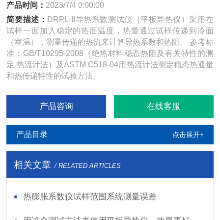
产品时间：
2023/7/4 0:00:00
简要描述：
DRPL-II导热系数测试仪（平板导热仪）采用在
试样一面加入稳定的热面温度，热量通过试样传递到冷面
（室温），测量传递的热流来计算导热系数和热阻。 参考标
准：GB/T10295-2008（绝热材料稳态热阻及有关特性的测
定 热流计法）及ASTM C518-04用热流计法测定稳态热通量
和热传递特性的试验方法。
产品咨询
在线客服
产品目录
点击展开+
相关文章
/ RELATED ARTICLES
热膨胀系数仪试样范围系统测量误差