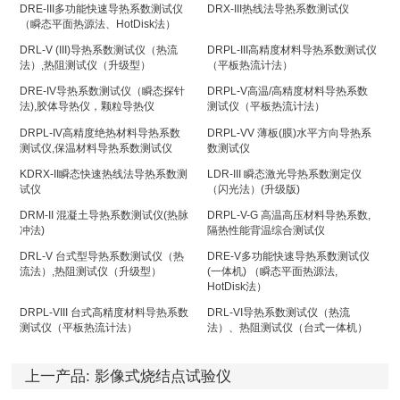
DRE-III多功能快速导热系数测试仪
DRX-III热线法导热系数测试仪
（瞬态平面热源法、HotDisk法）
DRL-V (III)导热系数测试仪（热流
DRPL-III高精度材料导热系数测试仪
法）,热阻测试仪（升级型）
（平板热流计法）
DRE-IV导热系数测试仪（瞬态探针
DRPL-V高温/高精度材料导热系数
法),胶体导热仪，颗粒导热仪
测试仪（平板热流计法）
DRPL-IV高精度绝热材料导热系数
DRPL-VV 薄板(膜)水平方向导热系
测试仪,保温材料导热系数测试仪
数测试仪
KDRX-II瞬态快速热线法导热系数测
LDR-III 瞬态激光导热系数测定仪
试仪
（闪光法）(升级版)
DRM-II 混凝土导热系数测试仪(热脉
DRPL-V-G 高温高压材料导热系数,
冲法)
隔热性能背温综合测试仪
DRL-V 台式型导热系数测试仪（热
DRE-V多功能快速导热系数测试仪
流法）,热阻测试仪（升级型）
(一体机) （瞬态平面热源法,
HotDisk法）
DRPL-VIII 台式高精度材料导热系数
DRL-VI导热系数测试仪（热流
测试仪（平板热流计法）
法）、热阻测试仪（台式一体机）
上一产品:
影像式烧结点试验仪