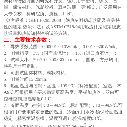
属材料传热方面的研究和开发。也可用于塑料、橡胶、石
墨、保温材料、气凝胶板、真空玻璃、等测试，广泛应用在
大专院校、科研院所、质检、厂矿。
参考标准：GB/T10295-2008（绝热材料稳态热阻及有关特
性的测定 热流计法）及ASTM C518-04用热流计法测定稳态
热通量和热传递特性的试验方法。
二、主要技术参数：
1、导热系数范围：0.00001～10W/mk， 0.001～300W/mk。
2、测量精度：3%（国产热流计）；1%（进口热流计）；
3、试样大小：50×50～300×300（mm），园形、方形均可。
特殊尺寸可定制。
4、可测试固体材料、粉状材料。
5、测量时间15-20min。
6、热面温度与控制：室温～199.9℃（标准配置）,室温～29
9.9℃,可根据用户要求确定更高温度。平板加热器，双向可
控硅控制,控温精度0.1℃
7、冷面温度与控制：0～99.9℃（标准配置）,-10～99.9℃,可
根据用户要求确定更低的温度。冷面采用水冷,确保冷面温度
稳定（精密恒温水槽，温度可调）,控温精度0.1℃。
2
8、采用WPY热流计，热流参数23.26w/m
.mV。