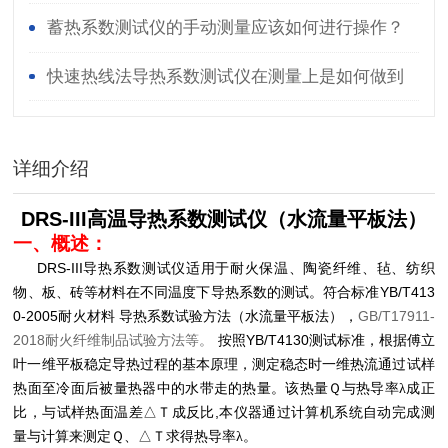
哦！
蓄热系数测试仪的手动测量应该如何进行操作？
快速热线法导热系数测试仪在测量上是如何做到
快速和准确的？
详细介绍
DRS-III高温导热系数测试仪（水流量平板法）
一、概述：
DRS-III
导热系数测试仪适用于耐火保温、陶瓷纤维、毡、纺织
YB/T413
物、板、砖等材料在不同温度下导热系数的测试。符合标准
0-2005
GB/T17911-
耐火材料
导热系数试验方法（水流量平板法），
2018
YB/T4130
耐火纤维制品试验方法等。
按照
测试标准，根据傅立
叶一维平板稳定导热过程的基本原理，测定稳态时一维热流通过试样
热面至冷面后被量热器中的水带走的热量。该热量Ｑ与热导率λ成正
,
比，与试样热面温差△Ｔ成反比
本仪器通过计算机系统自动完成测
量与计算来测定Ｑ、△Ｔ求得热导率λ。