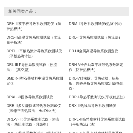
相关同类产品：
DRH-III双平板导热系数测定仪（防
DRM-II导热系数测试仪(热脉冲法)
护热板法）
DRS-III高温导热系数测试仪（水流
DRL-II导热系数测试仪（热流法）
量平板法）
DRPL-II平板热流计导热系数测试仪
DRJ-II金属高温导热系数测定仪
（平板热流计法)
DRL-III-P导热系数测试仪（热流
DRH-V全自动双平板导热系数测定
法）（真空型）
仪（防护热板法）
SMDR-II型石墨材料中温导热系数测
DRL-V硅橡胶、导热硅胶、铝基
定仪
板、陶瓷基板导热系数测定仪(热阻
仪)
DRXL-I/II固体导热系数测试仪
DRP-Ⅱ导热系数测试仪(平板稳态法)
DRE-III多功能快速导热系数测试仪
DRX-III热线法导热系数测试仪
（瞬态平面热源法、HotDisk法）
DRL-V (III)导热系数测试仪（热流
DRPL-III高精度材料导热系数测试仪
法）,热阻测试仪（升级型）
（平板热流计法）