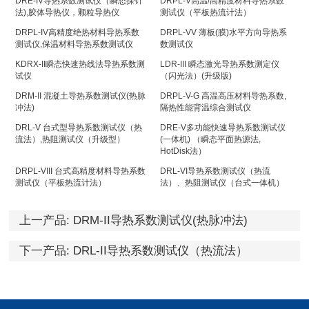
DRE-IV导热系数测试仪（瞬态探针
DRPL-V高温/高精度材料导热系数
法),胶体导热仪，颗粒导热仪
测试仪（平板热流计法）
DRPL-IV高精度绝热材料导热系数
DRPL-VV 薄板(膜)水平方向导热系
测试仪,保温材料导热系数测试仪
数测试仪
KDRX-II瞬态快速热线法导热系数测
LDR-III 瞬态激光导热系数测定仪
试仪
（闪光法）(升级版)
DRM-II 混凝土导热系数测试仪(热脉
DRPL-V-G 高温高压材料导热系数,
冲法)
隔热性能背温综合测试仪
DRL-V 台式型导热系数测试仪（热
DRE-V多功能快速导热系数测试仪
流法）,热阻测试仪（升级型）
(一体机) （瞬态平面热源法,
HotDisk法）
DRPL-VIII 台式高精度材料导热系数
DRL-VI导热系数测试仪（热流
测试仪（平板热流计法）
法）、热阻测试仪（台式一体机）
上一产品:
DRM-II导热系数测试仪(热脉冲法)
下一产品:
DRL-II导热系数测试仪（热流法）