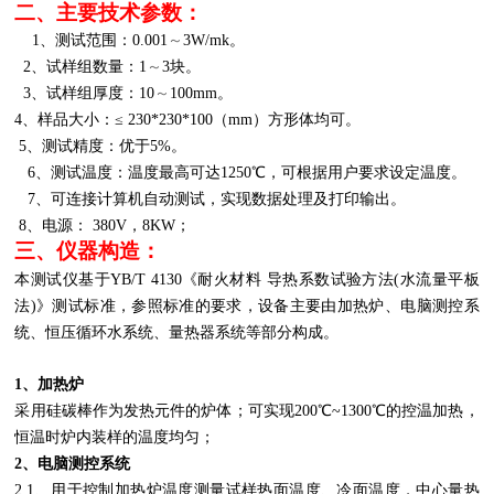
二、主要技术参数：
1
、测试范围：0.001
～
3W/mk
。
2、试样组数量：1
～
3
块。
3、试样组厚度：10
～
100mm
。
4
、样品大小：≤ 230*230*100（mm）方形体均可。
5
、测试精度：优于5%。
6、测试温度：温度最高可达1250℃，可根据用户要求设定温度。
7、可连接计算机自动测试，实现数据处理及打印输出。
8、电源： 380V，8KW；
三、仪器构造：
本测试仪基于YB/T 4130《耐火材料 导热系数试验方法(水流量平板
法)》测试标准，参照标准的要求，设备主要由加热炉、电脑测控系
统、恒压循环水系统、量热器系统等部分构成。
1、加热炉
采用硅碳棒作为发热元件的炉体；可实现200℃~1300℃的控温加热，
恒温时炉内装样的温度均匀；
2、电脑测控系统
2.1、用于控制加热炉温度测量试样热面温度、冷面温度，中心量热