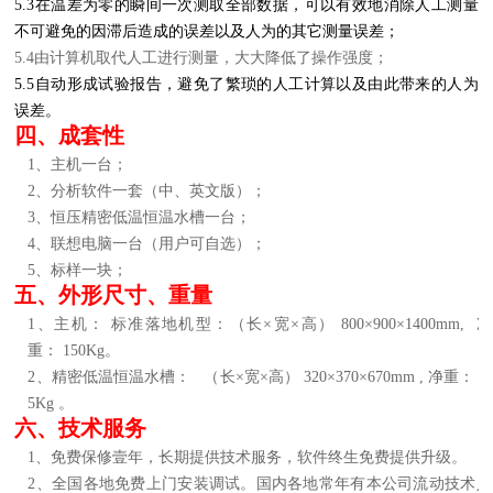
5.3在温差为零的瞬间一次测取全部数据，可以有效地消除人工测量
不可避免的因滞后造成的误差以及人为的其它测量误差；
5.4由计算机取代人工进行测量，大大降低了操作强度；
5.5自动形成试验报告，避免了繁琐的人工计算以及由此带来的人为
误差。
四、成套性
1、主机一台；
2、分析软件一套（中、英文版）；
3、恒压精密低温恒温水槽一台；
4、联想电脑一台（用户可自选）；
5、标样一块；
五、外形尺寸、重量
1、主机：
标准落地机型：（长×宽×高）
80
0×
90
0×1
40
0mm,
净
重：
1
5
0Kg。
2、精密低温恒温水槽：
（长×宽×高）
3
2
0×3
7
0×
67
0mm
,
净重：
3
5Kg
。
六、技术服务
1、免费保修壹年，长期提供技术服务，软件终生免费提供升级。
2、全国各地免费上门安装调试。国内各地常年有本公司流动技术人