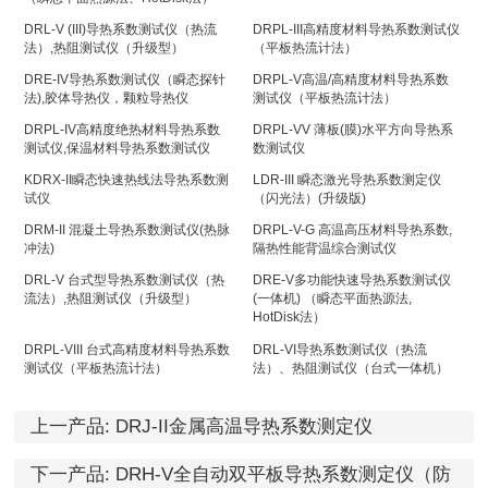
DRL-V (III)导热系数测试仪（热流
DRPL-III高精度材料导热系数测试仪
法）,热阻测试仪（升级型）
（平板热流计法）
DRE-IV导热系数测试仪（瞬态探针
DRPL-V高温/高精度材料导热系数
法),胶体导热仪，颗粒导热仪
测试仪（平板热流计法）
DRPL-IV高精度绝热材料导热系数
DRPL-VV 薄板(膜)水平方向导热系
测试仪,保温材料导热系数测试仪
数测试仪
KDRX-II瞬态快速热线法导热系数测
LDR-III 瞬态激光导热系数测定仪
试仪
（闪光法）(升级版)
DRM-II 混凝土导热系数测试仪(热脉
DRPL-V-G 高温高压材料导热系数,
冲法)
隔热性能背温综合测试仪
DRL-V 台式型导热系数测试仪（热
DRE-V多功能快速导热系数测试仪
流法）,热阻测试仪（升级型）
(一体机) （瞬态平面热源法,
HotDisk法）
DRPL-VIII 台式高精度材料导热系数
DRL-VI导热系数测试仪（热流
测试仪（平板热流计法）
法）、热阻测试仪（台式一体机）
上一产品:
DRJ-II金属高温导热系数测定仪
下一产品:
DRH-V全自动双平板导热系数测定仪（防