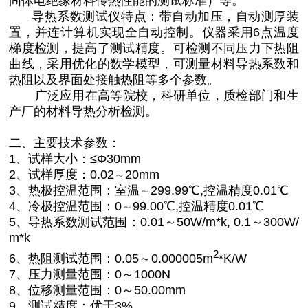
固体电绝缘材料传热性能的测试标准）等。
导热系数测试仪
特点：带自动加压，自动测厚装
置，并连计算机实现全自动控制。仪器采用6点温度
梯度检测，提高了测试精度。可检测不同压力下热阻
曲线，采用优化的数学模型，可测量材料导热系数和
热阻以及界面处接触热阻等多个参数。
广泛应用在高等院校，科研单位，质检部门和生
产厂的材料导热分析检测。
二、
主要技术参数：
1、试样大小：≤Φ30mm
2、试样厚度：0.02
20mm
～
3、热极控温范围：室温
299.99℃,控温精度0.01℃
～
4、冷极控温范围：0
99.00℃,控温精度0.01℃
～
5、导热系数测试范围：0.01～50W/m*k, 0.1～300W/
m*k
2
6、热阻测试范围：0.05～0.000005m
*K/W
7、压力测量范围：0～1000N
8、位移测量范围：0～50.00mm
9、测试精度：优于3%