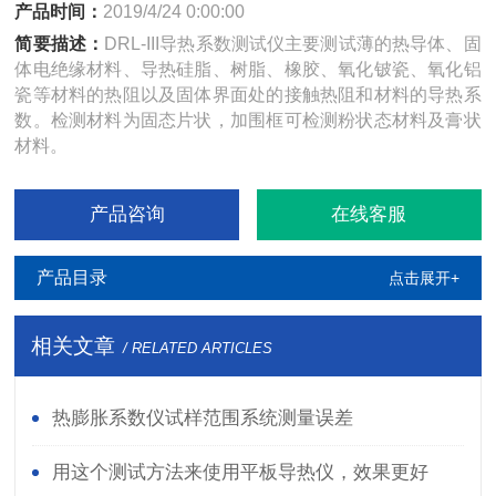
产品时间：
2019/4/24 0:00:00
简要描述：
DRL-III导热系数测试仪主要测试薄的热导体、固
体电绝缘材料、导热硅脂、树脂、橡胶、氧化铍瓷、氧化铝
瓷等材料的热阻以及固体界面处的接触热阻和材料的导热系
数。检测材料为固态片状，加围框可检测粉状态材料及膏状
材料。
产品咨询
在线客服
产品目录
点击展开+
相关文章
/ RELATED ARTICLES
热膨胀系数仪试样范围系统测量误差
用这个测试方法来使用平板导热仪，效果更好