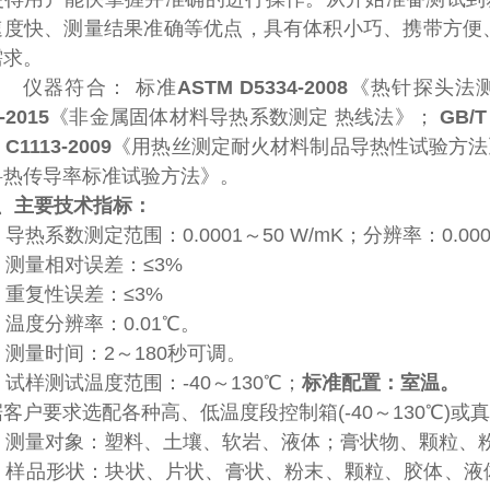
速度快、测量结果准确等优点，具有体积小巧、携带方便
需求。
仪器符合： 标准
ASTM D5334-2008
《热针探头法
-2015
《非金属固体材料导热系数测定 热线法》；
GB/T
 C1113-2009
《用热丝测定耐火材料制品导热性试验方
料热传导率标准试验方法》。
、主要技术指标：
、导热系数测定范围：0.0001～50 W/mK；分辨率：0.0000
、测量相对误差：≤3%
、重复性误差：≤3%
、温度分辨率：0.01℃。
、测量时间：2～180秒可调。
、试样测试温度范围：-40～130℃；
标准配置：室温。
客户要求选配各种高、低温度段控制箱(-40～130℃)
、测量对象：塑料、土壤、软岩、液体；膏状物、颗粒、
、样品形状：块状、片状、膏状、粉末、颗粒、胶体、液