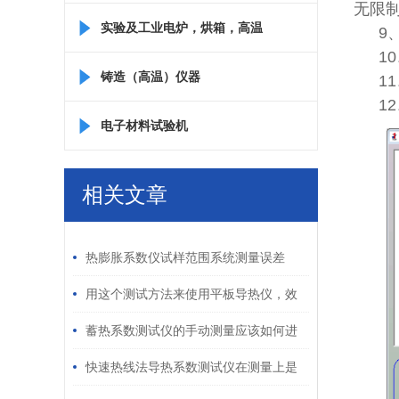
无限
实验及工业电炉，烘箱，高温
9
1
箱
铸造（高温）仪器
1
1
电子材料试验机
相关文章
/ RELATED ARTICLES
热膨胀系数仪试样范围系统测量误差
用这个测试方法来使用平板导热仪，效
果更好哦！
蓄热系数测试仪的手动测量应该如何进
行操作？
快速热线法导热系数测试仪在测量上是