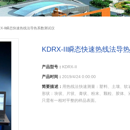
DRX-II瞬态快速热线法导热系数测试仪
KDRX-II瞬态快速热线法导
产品型号：
KDRX-II
产品时间：
2019/4/24 0:00:00
简要描述：
用热线法快速测量：塑料、土壤、软
形状：块状、片状、膏状、粉末、颗粒、胶体、
只需有一相对平整的样品表面。