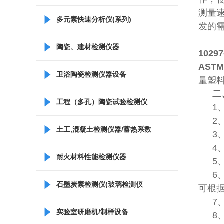
测量
多元素快速分析仪(系列)
发的
陶瓷、建材检测仪器
10297
ASTM
卫浴陶瓷检测仪器设备
量塑
二
工程（多孔）陶瓷试验检测仪
1
2
器
土工,混凝土检测仪器/蓄热系数
3
4
仪/比热容测定仪
耐火材料性能检测仪器
5
6
石墨炭素检测仪(玻璃检测仪
可根据
7
器)
实验室研磨机/制样设备
8