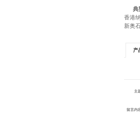
典
香港
新奥
产
主
留言内